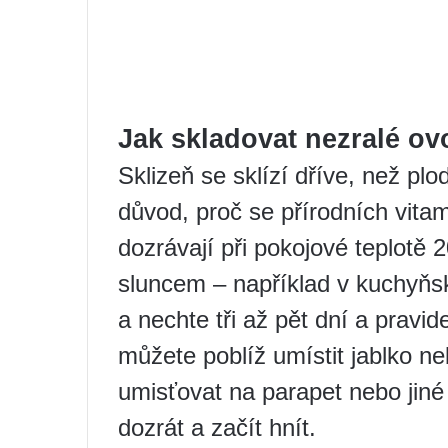
Jak skladovat nezralé ov
Sklizeň se sklízí dříve, než plo
důvod, proč se přírodních vita
dozrávají při pokojové teplotě
sluncem – například v kuchyňs
a nechte tři až pět dní a pravid
můžete poblíž umístit jablko 
umisťovat na parapet nebo jiné
dozrát a začít hnít.