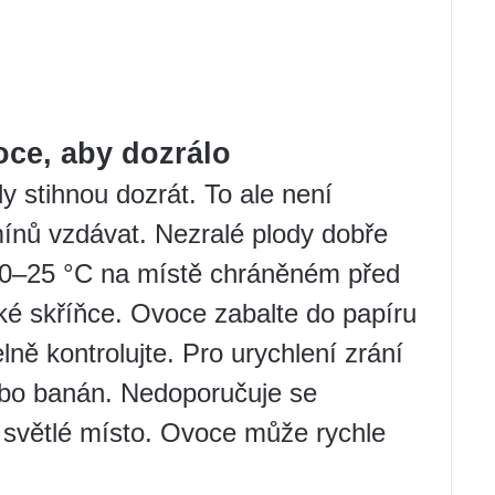
oce, aby dozrálo
dy stihnou dozrát. To ale není
mínů vzdávat. Nezralé plody dobře
 20–25 °C na místě chráněném před
ké skříňce. Ovoce zabalte do papíru
elně kontrolujte. Pro urychlení zrání
nebo banán. Nedoporučuje se
 světlé místo. Ovoce může rychle