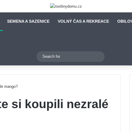
SEMENA A SAZENICE
VOLNÝ ČAS A REKREACE
OBILO
Switch skin
Search
for
ralé mango?
te si koupili nezralé