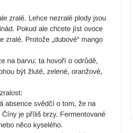
e zralé. Lehce nezralé plody jsou
nád. Pokud ale chcete jíst ovoce
é je zralé. Protože „dubové“ mango
e na barvu: ta hovoří o odrůdě,
mohou být žluté, zelené, oranžové,
zralost:
á absence svědčí o tom, že na
 Číny je příliš brzy. Fermentované
 nebo něco kyselého.