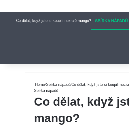
Co dělat, když jste si koupili nezralé mango?
SBÍRKA NÁPADŮ
Pinterest
Home
/
Sbírka nápadů
/
Co dělat, když jste si koupili nez
Sbírka nápadů
Co dělat, když js
mango?