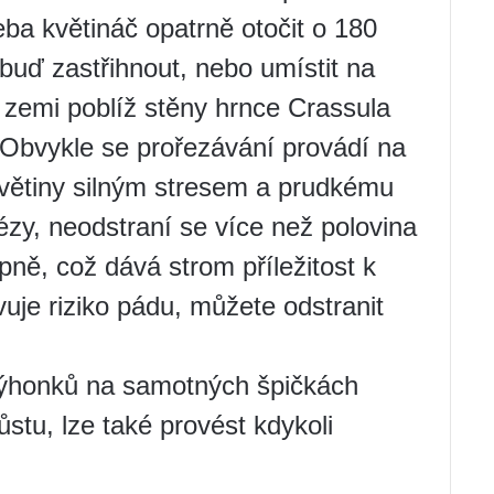
ba květináč opatrně otočit o 180
 buď zastřihnout, nebo umístit na
 zemi poblíž stěny hrnce Crassula
 Obvykle se prořezávání provádí na
květiny silným stresem a prudkému
tézy, neodstraní se více než polovina
upně, což dává strom příležitost k
vuje riziko pádu, můžete odstranit
výhonků na samotných špičkách
růstu, lze také provést kdykoli