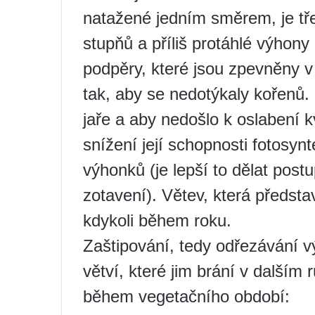
natažené jedním směrem, je tře
stupňů a příliš protáhlé výhony
podpěry, které jsou zpevněny v
tak, aby se nedotýkaly kořenů.
jaře a aby nedošlo k oslabení 
snížení její schopnosti fotosyn
výhonků (je lepší to dělat post
zotavení). Větev, která předsta
kdykoli během roku.
Zaštipování, tedy odřezávání 
větví, které jim brání v dalším 
během vegetačního období: