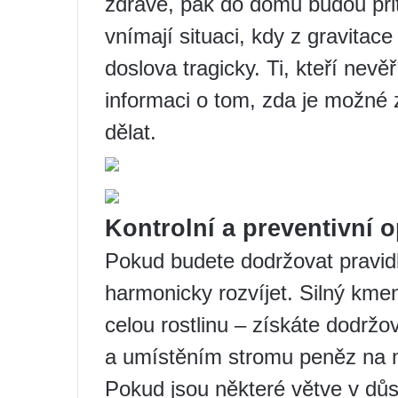
zdravě, pak do domu budou přit
vnímají situaci, kdy z gravita
doslova tragicky. Ti, kteří nev
informaci o tom, zda je možné z
dělat.
Kontrolní a preventivní o
Pokud budete dodržovat pravidl
harmonicky rozvíjet. Silný kmen
celou rostlinu – získáte dodrž
a umístěním stromu peněz na mí
Pokud jsou některé větve v důsl