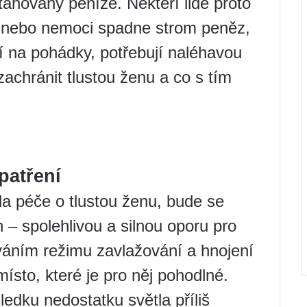
ahovány peníze. Někteří lidé proto
ce nebo nemoci spadne strom peněz,
ěří na pohádky, potřebují naléhavou
achránit tlustou ženu a co s tím
patření
a péče o tlustou ženu, bude se
 – spolehlivou a silnou oporu pro
ováním režimu zavlažování a hnojení
sto, které je pro něj pohodlné.
edku nedostatku světla příliš