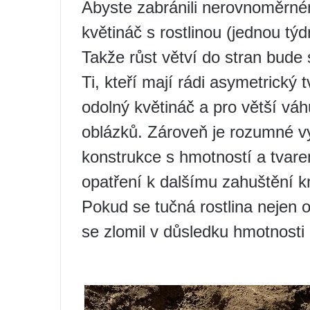
Abyste zabránili nerovnoměrném
květináč s rostlinou (jednou tý
Takže růst větví do stran bude 
Ti, kteří mají rádi asymetrický t
odolný květináč a pro větší vá
oblázků. Zároveň je rozumné vy
konstrukce s hmotností a tvar
opatření k dalšímu zahuštění 
Pokud se tučná rostlina nejen o
se zlomil v důsledku hmotnosti