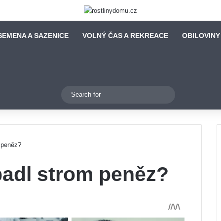
SEMENA A SAZENICE
VOLNÝ ČAS A REKREACE
OBILOVINY
Switch skin
Search
for
m peněz?
padl strom peněz?