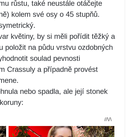
u růstu, také neustále otáčejte
dně) kolem své osy o 45 stupňů.
symetrický.
var květiny, by si měli pořídit těžký a
hu položit na půdu vrstvu ozdobných
hodnotit soulad pevnosti
em Crassuly a případně provést
kmene.
hnula nebo spadla, ale její stonek
 koruny: