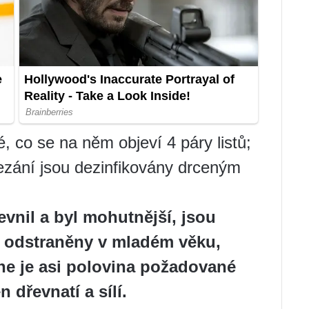
, co se na něm objeví 4 páry listů;
ezání jsou dezinfikovány drceným
vnil a byl mohutnější, jsou
ly odstraněny v mladém věku,
e je asi polovina požadované
dřevnatí a sílí.