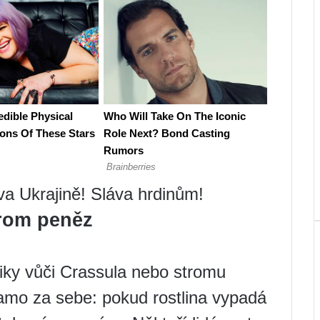
áva Ukrajině! Sláva hrdinům!
trom peněz
iky vůči Crassula nebo stromu
amo za sebe: pokud rostlina vypadá