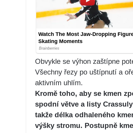
Obvykle se výhon zaštípne poté
Všechny řezy po uštípnutí a oř
aktivním uhlím.
Kromě toho, aby se kmen zpe
spodní větve a listy Crassu
takže délka odhaleného kmen
výšky stromu. Postupně kmen 