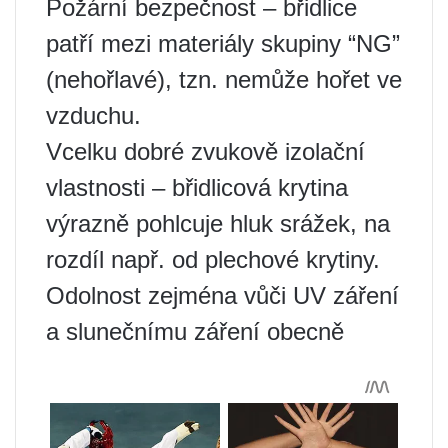
Požární bezpečnost – břidlice
patří mezi materiály skupiny “NG”
(nehořlavé), tzn. nemůže hořet ve
vzduchu.
Vcelku dobré zvukově izolační
vlastnosti – břidlicová krytina
výrazně pohlcuje hluk srážek, na
rozdíl např. od plechové krytiny.
Odolnost zejména vůči UV záření
a slunečnímu záření obecně