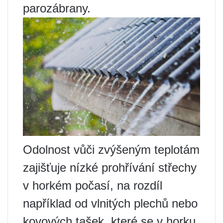
parozábrany.
Odolnost vůči zvýšeným teplotám
zajišťuje nízké prohřívání střechy
v horkém počasí, na rozdíl
například od vlnitých plechů nebo
kovových tašek, které se v horku