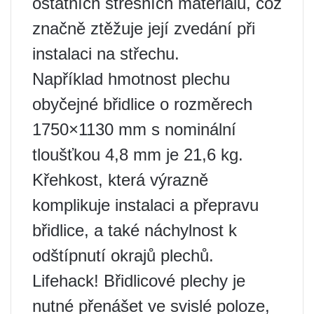
ostatních střešních materiálů, což
značně ztěžuje její zvedání při
instalaci na střechu.
Například hmotnost plechu
obyčejné břidlice o rozměrech
1750×1130 mm s nominální
tloušťkou 4,8 mm je 21,6 kg.
Křehkost, která výrazně
komplikuje instalaci a přepravu
břidlice, a také náchylnost k
odštípnutí okrajů plechů.
Lifehack! Břidlicové plechy je
nutné přenášet ve svislé poloze,