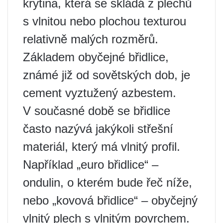
krytina, která se skládá z plechů
s vlnitou nebo plochou texturou
relativně malých rozměrů.
Základem obyčejné břidlice,
známé již od sovětských dob, je
cement vyztužený azbestem.
V současné době se břidlice
často nazývá jakýkoli střešní
materiál, který má vlnitý profil.
Například „euro břidlice“ –
ondulin, o kterém bude řeč níže,
nebo „kovová břidlice“ – obyčejný
vlnitý plech s vlnitým povrchem.