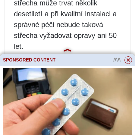
střecha může trvat několik
desetiletí a při kvalitní instalaci a
správné péči nebude taková
střecha vyžadovat opravy ani 50
let.
Odolnost – ondulínová střecha
SPONSORED CONTENT
snadno odolá tíze silné sněhové
pokrývky a nárazu silného
krupobití.