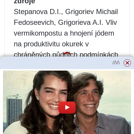
zdroje
Stepanova D.I., Grigoriev Michail
Fedoseevich, Grigorieva A.I. Vliv
vermikompostu a hnojení jódem
na produktivitu okurek v
chráněných půdních podmínkách
v arktické zóně Jakutska //
Bulletin of Agrarian Science, 2019
https://cyberleninka.ru/article/n/vli
yanie-vermikomposta-i-
podkormok-yodom-na-
produktivnost-ogurtsa-v-
usloviyah-zaschischennogo-