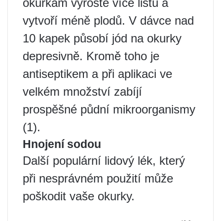
okurkám vyroste více listů a
vytvoří méně plodů. V dávce nad
10 kapek působí jód na okurky
depresivně. Kromě toho je
antiseptikem a při aplikaci ve
velkém množství zabíjí
prospěšné půdní mikroorganismy
(1).
Hnojení sodou
Další populární lidový lék, který
při nesprávném použití může
poškodit vaše okurky.