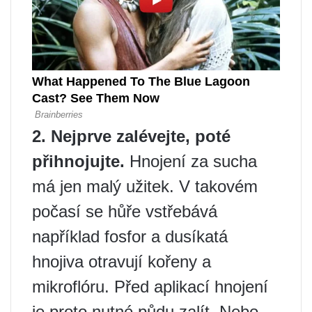
2. Nejprve zalévejte, poté
přihnojujte.
Hnojení za sucha
má jen malý užitek. V takovém
počasí se hůře vstřebává
například fosfor a dusíkatá
hnojiva otravují kořeny a
mikroflóru. Před aplikací hnojení
je proto nutné půdu zalít. Nebo