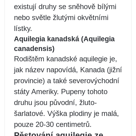
existují druhy se sněhově bílými
nebo světle žlutými okvětními
lístky.
Aquilegia kanadská (Aquilegia
canadensis)
Rodištěm kanadské aquilegie je,
jak název napovídá, Kanada (jižní
provincie) a také severovýchodní
státy Ameriky. Pupeny tohoto
druhu jsou původní, žluto-
šarlatové. Výška plodiny je malá,
pouze 20-30 centimetrů.
Pěstování aquilegie ze