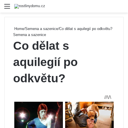
Menu
Se
Home
/
Semena a sazenice
/
Co dělat s aquilegií po odkvětu?
Semena a sazenice
Co dělat s
aquilegií po
odkvětu?