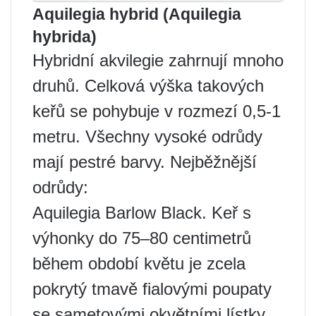
Aquilegia hybrid (Aquilegia
hybrida)
Hybridní akvilegie zahrnují mnoho
druhů. Celková výška takových
keřů se pohybuje v rozmezí 0,5-1
metru. Všechny vysoké odrůdy
mají pestré barvy. Nejběžnější
odrůdy:
Aquilegia Barlow Black. Keř s
výhonky do 75–80 centimetrů
během období květu je zcela
pokrytý tmavě fialovými poupaty
se sametovými okvětními lístky.