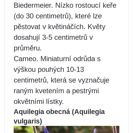
Biedermeier. Nízko rostoucí keře
(do 30 centimetrů), které lze
pěstovat v květináčích. Květy
dosahují 3-5 centimetrů v
průměru.
Cameo. Miniaturní odrůda s
výškou pouhých 10-13
centimetrů, která se vyznačuje
raným kvetením a pestrými
okvětními lístky.
Aquilegia obecná (Aquilegia
vulgaris)