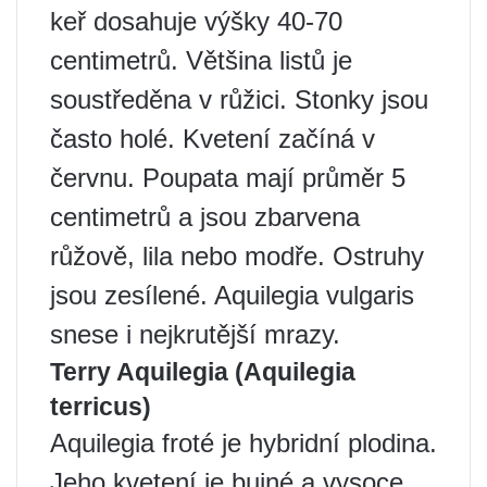
keř dosahuje výšky 40-70
centimetrů. Většina listů je
soustředěna v růžici. Stonky jsou
často holé. Kvetení začíná v
červnu. Poupata mají průměr 5
centimetrů a jsou zbarvena
růžově, lila nebo modře. Ostruhy
jsou zesílené. Aquilegia vulgaris
snese i nejkrutější mrazy.
Terry Aquilegia (Aquilegia
terricus)
Aquilegia froté je hybridní plodina.
Jeho kvetení je bujné a vysoce