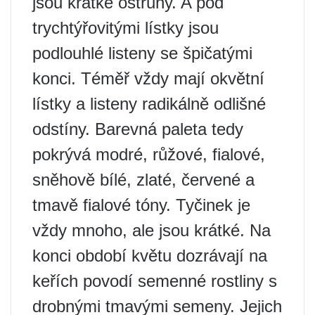
jsou krátké ostruhy. A pod
trychtýřovitými lístky jsou
podlouhlé listeny se špičatými
konci. Téměř vždy mají okvětní
lístky a listeny radikálně odlišné
odstíny. Barevná paleta tedy
pokrývá modré, růžové, fialové,
sněhově bílé, zlaté, červené a
tmavě fialové tóny. Tyčinek je
vždy mnoho, ale jsou krátké. Na
konci období květu dozrávají na
keřích povodí semenné rostliny s
drobnými tmavými semeny. Jejich