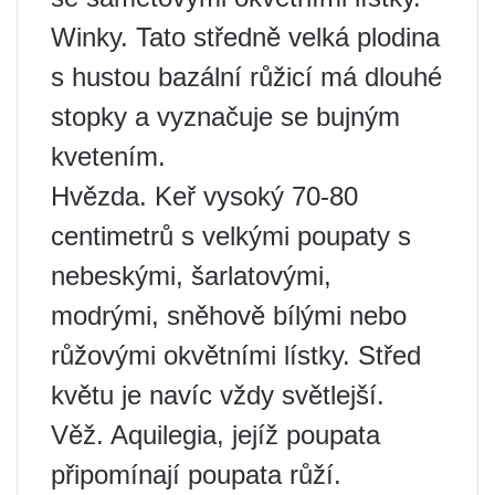
Winky. Tato středně velká plodina
s hustou bazální růžicí má dlouhé
stopky a vyznačuje se bujným
kvetením.
Hvězda. Keř vysoký 70-80
centimetrů s velkými poupaty s
nebeskými, šarlatovými,
modrými, sněhově bílými nebo
růžovými okvětními lístky. Střed
květu je navíc vždy světlejší.
Věž. Aquilegia, jejíž poupata
připomínají poupata růží.