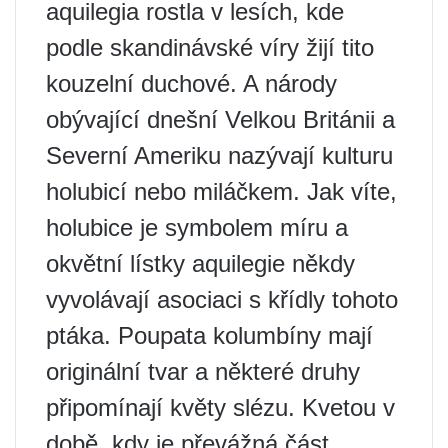
aquilegia rostla v lesích, kde
podle skandinávské víry žijí tito
kouzelní duchové. A národy
obývající dnešní Velkou Británii a
Severní Ameriku nazývají kulturu
holubicí nebo miláčkem. Jak víte,
holubice je symbolem míru a
okvětní lístky aquilegie někdy
vyvolávají asociaci s křídly tohoto
ptáka. Poupata kolumbíny mají
originální tvar a některé druhy
připomínají květy slézu. Kvetou v
době, kdy je převážná část