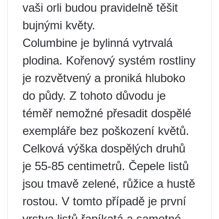
vaši orli budou pravidelně těšit
bujnými květy.
Columbine je bylinná vytrvalá
plodina. Kořenový systém rostliny
je rozvětvený a proniká hluboko
do půdy. Z tohoto důvodu je
téměř nemožné přesadit dospělé
exempláře bez poškození květů.
Celková výška dospělých druhů
je 55-85 centimetrů. Čepele listů
jsou tmavě zelené, růžice a hustě
rostou. V tomto případě je první
vrstva listů řapíkatá a samotné