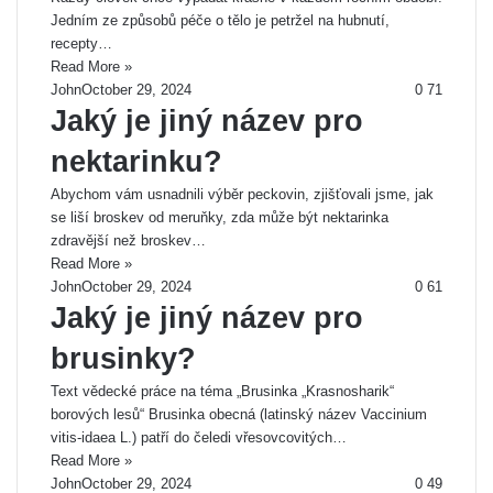
Jedním ze způsobů péče o tělo je petržel na hubnutí,
recepty…
Read More »
John
October 29, 2024
0
71
Jaký je jiný název pro
nektarinku?
Abychom vám usnadnili výběr peckovin, zjišťovali jsme, jak
se liší broskev od meruňky, zda může být nektarinka
zdravější než broskev…
Read More »
John
October 29, 2024
0
61
Jaký je jiný název pro
brusinky?
Text vědecké práce na téma „Brusinka „Krasnosharik“
borových lesů“ Brusinka obecná (latinský název Vaccinium
vitis-idaea L.) patří do čeledi vřesovcovitých…
Read More »
John
October 29, 2024
0
49