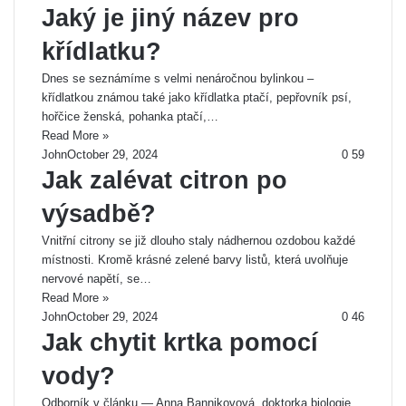
Jaký je jiný název pro
křídlatku?
Dnes se seznámíme s velmi nenáročnou bylinkou –
křídlatkou známou také jako křídlatka ptačí, pepřovník psí,
hořčice ženská, pohanka ptačí,…
Read More »
John
October 29, 2024
0
59
Jak zalévat citron po
výsadbě?
Vnitřní citrony se již dlouho staly nádhernou ozdobou každé
místnosti. Kromě krásné zelené barvy listů, která uvolňuje
nervové napětí, se…
Read More »
John
October 29, 2024
0
46
Jak chytit krtka pomocí
vody?
Odborník v článku — Anna Bannikovová, doktorka biologie,