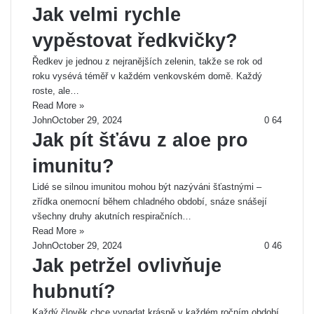
Jak velmi rychle
vypěstovat ředkvičky?
Ředkev je jednou z nejranějších zelenin, takže se rok od
roku vysévá téměř v každém venkovském domě. Každý
roste, ale…
Read More »
John
October 29, 2024
0
64
Jak pít šťávu z aloe pro
imunitu?
Lidé se silnou imunitou mohou být nazýváni šťastnými –
zřídka onemocní během chladného období, snáze snášejí
všechny druhy akutních respiračních…
Read More »
John
October 29, 2024
0
46
Jak petržel ovlivňuje
hubnutí?
Každý člověk chce vypadat krásně v každém ročním období.