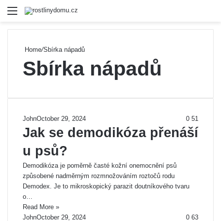
Menu
Se
Home
/
Sbírka nápadů
Sbírka nápadů
John
October 29, 2024
0
51
Jak se demodikóza přenáší
u psů?
Demodikóza je poměrně časté kožní onemocnění psů
způsobené nadměrným rozmnožováním roztočů rodu
Demodex. Je to mikroskopický parazit doutníkového tvaru
o…
Read More »
John
October 29, 2024
0
63