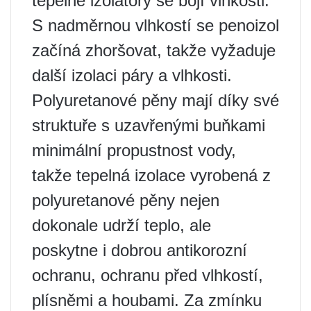
tepelné izolátory se bojí vlhkosti.
S nadměrnou vlhkostí se penoizol
začíná zhoršovat, takže vyžaduje
další izolaci páry a vlhkosti.
Polyuretanové pěny mají díky své
struktuře s uzavřenými buňkami
minimální propustnost vody,
takže tepelná izolace vyrobená z
polyuretanové pěny nejen
dokonale udrží teplo, ale
poskytne i dobrou antikorozní
ochranu, ochranu před vlhkostí,
plísněmi a houbami. Za zmínku