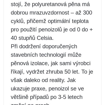
stojí, že polyuretanová pěna má
dobrou mrazuvzdornost – až 300
cyklů, přičemž optimální teplota
pro použití penoizolů je od 0 do +
40 stupňů Celsia.
Při dodržení doporučených
stavebních technologií může
pěnová izolace, jak sami výrobci
říkají, vydržet zhruba 50 let. To je
však daleko od reality. Jak
ukazuje praxe, penoizol se ve
většině případů po 3-5 letech