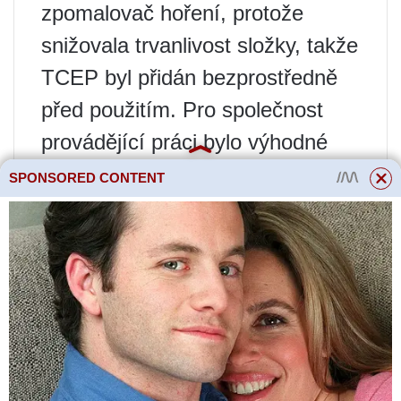
zpomalovač hoření, protože
snižovala trvanlivost složky, takže
TCEP byl přidán bezprostředně
před použitím. Pro společnost
provádějící práci bylo výhodné
nepoužívat TCEF vůbec, protože
SPONSORED CONTENT
zpomaluje proces pěnění, a proto
zvyšuje spotřebu materiálů a
náklady na práci. V důsledku toho
by místnost ošetřovaná takovými
„zapomnětlivými“ a/nebo
„ekonomickými“ dodavateli mohla
při svářečských pracích