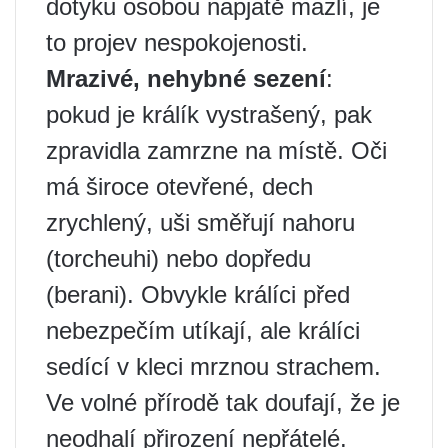
dotyku osobou napjatě mazlí, je
to projev nespokojenosti.
Mrazivé, nehybné sezení
:
pokud je králík vystrašený, pak
zpravidla zamrzne na místě. Oči
má široce otevřené, dech
zrychlený, uši směřují nahoru
(torcheuhi) nebo dopředu
(berani). Obvykle králíci před
nebezpečím utíkají, ale králíci
sedící v kleci mrznou strachem.
Ve volné přírodě tak doufají, že je
neodhalí přirození nepřátelé.