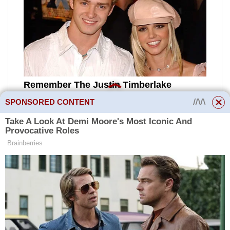
SPONSORED CONTENT
Agrese směřující k příbuzným
jsou naprosto normální, pokud
nepřekračují (králíci se neustále
navzájem zraňují). Neškodným
kousnutím může králík ukázat,
kdo má v rodině na starosti.