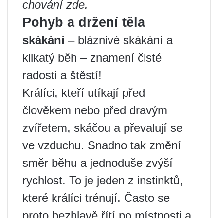
chování zde.
Pohyb a držení těla
skákání
– bláznivé skákání a
klikatý běh – znamení čisté
radosti a štěstí!
Králíci, kteří utíkají před
člověkem nebo před dravým
zvířetem, skáčou a převalují se
ve vzduchu. Snadno tak změní
směr běhu a jednoduše zvýší
rychlost. To je jeden z instinktů,
které králíci trénují. Často se
proto bezhlavě řítí po místnosti a