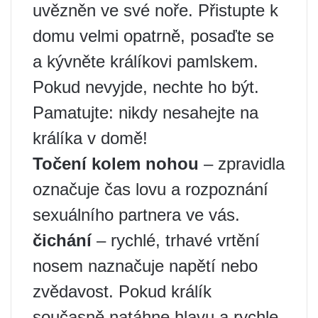
uvězněn ve své noře. Přistupte k
domu velmi opatrně, posaďte se
a kývněte králíkovi pamlskem.
Pokud nevyjde, nechte ho být.
Pamatujte: nikdy nesahejte na
králíka v domě!
Točení kolem nohou
– zpravidla
označuje čas lovu a rozpoznání
sexuálního partnera ve vás.
čichání
– rychlé, trhavé vrtění
nosem naznačuje napětí nebo
zvědavost. Pokud králík
současně natáhne hlavu a rychle