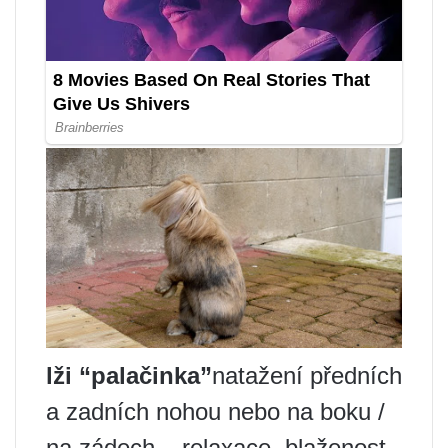
lži “palačinka”
natažení předních
a zadních nohou nebo na boku /
na zádech – relaxace, blaženost.