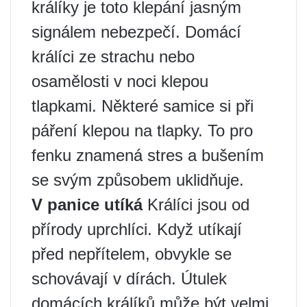
králíky je toto klepání jasným
signálem nebezpečí. Domácí
králíci ze strachu nebo
osamělosti v noci klepou
tlapkami. Některé samice si při
páření klepou na tlapky. To pro
fenku znamená stres a bušením
se svým způsobem uklidňuje.
V panice utíká
Králíci jsou od
přírody uprchlíci. Když utíkají
před nepřítelem, obvykle se
schovávají v dírách. Útulek
domácích králíků může být velmi