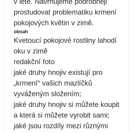
v létě. Navrhujeme podrobněji
prostudovat problematiku krmení
pokojových květin v zimě.
obsah
Kvetoucí pokojové rostliny lahodí
oku v zimě
redakční foto
jaké druhy hnojiv existují pro
„krmení“ vašich mazlíčků
vyváženým složením;
jaké druhy hnojiv si můžete koupit
a která si můžete vyrobit sami;
jaké jsou rozdíly mezi různými