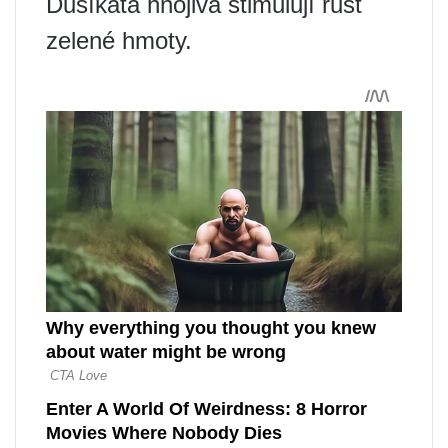
Dusíkatá hnojiva stimulují růst
zelené hmoty.