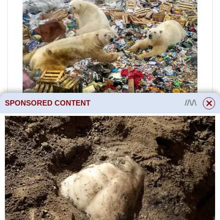
SPONSORED CONTENT
Pokud vaše orchideje dlouho
nekvetly nebo listy začaly ztrácet
turgor, krmte je kyselinou
jantarovou a speciálními hnojivy
„pro orchideje“, které se prodávají