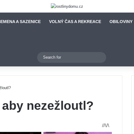
EMENA A SAZENICE
VOLNÝ ČAS A REKREACE
OBILOVINY
Switch skin
Search
for
žloutl?
, aby nezežloutl?