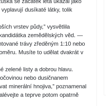
uska se začátek léta ukázal jako
vyplavují dusíkaté látky, tolik
ších vrstev půdy,” vysvětlila
 kandidátka zemědělských věd. —
entované trávy zředěným 1:10 nebo
měru. Musíte to udělat dvakrát v
né zelené listy a dobrou hlavu.
 močovinou nebo dusičnanem
vat minerální hnojiva,” poznamenal
lévejte a teprve potom opatrně