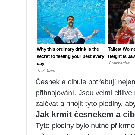
Česnek a cibule potřebují nejen 
přihnojování. Jsou velmi citliv
zalévat a hnojit tyto plodiny, ab
Jak krmit česnekem a cib
Tyto plodiny bylo nutné přikrmov