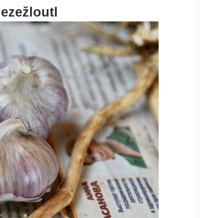
nezežloutl