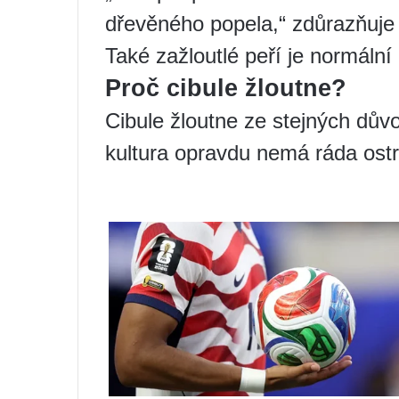
dřevěného popela,“ zdůrazňuje
Také zažloutlé peří je normální 
Proč cibule žloutne?
Cibule žloutne ze stejných dův
kultura opravdu nemá ráda ostré