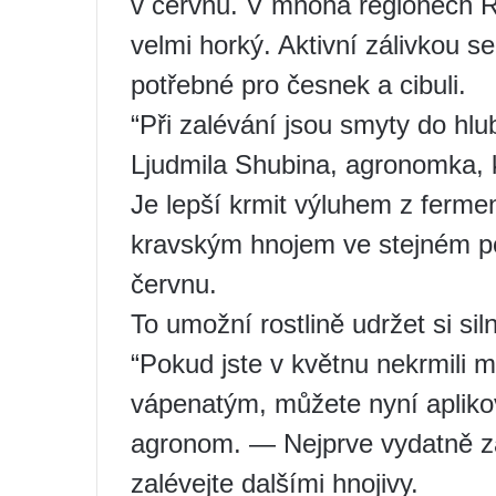
v červnu. V mnoha regionech R
velmi horký. Aktivní zálivkou se 
potřebné pro česnek a cibuli.
“Při zalévání jsou smyty do hlub
Ljudmila Shubina, agronomka,
Je lepší krmit výluhem z ferm
kravským hnojem ve stejném po
červnu.
To umožní rostlině udržet si sil
“Pokud jste v květnu nekrmili
vápenatým, můžete nyní apliko
agronom. — Nejprve vydatně za
zalévejte dalšími hnojivy.