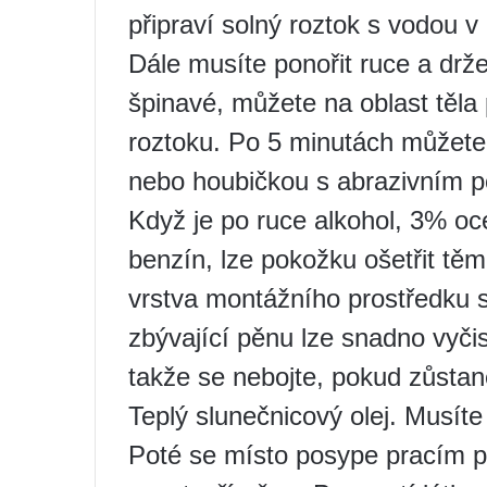
připraví solný roztok s vodou v
Dále musíte ponořit ruce a drž
špinavé, můžete na oblast těla
roztoku. Po 5 minutách můžete
nebo houbičkou s abrazivním 
Když je po ruce alkohol, 3% oce
benzín, lze pokožku ošetřit těm
vrstva montážního prostředku 
zbývající pěnu lze snadno vyčis
takže se nebojte, pokud zůstan
Teplý slunečnicový olej. Musít
Poté se místo posype pracím p