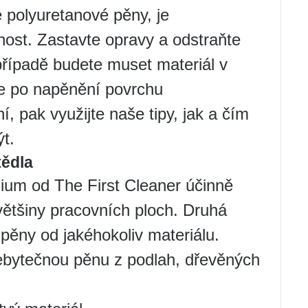
é polyuretanové pěny, je
nost. Zastavte opravy a odstraňte
řípadě budete muset materiál v
e po napěnění povrchu
 pak využijte naše tipy, jak a čím
t.
ědla
um od The First Cleaner účinně
většiny pracovních ploch. Druhá
 pěny od jakéhokoliv materiálu.
ebytečnou pěnu z podlah, dřevěných