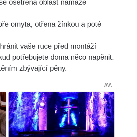
 se ošetřená oblast namaže
ře omyta, otřena žínkou a poté
hránit vaše ruce před montáží
ud potřebujete doma něco napěnit.
ěním zbývající pěny.