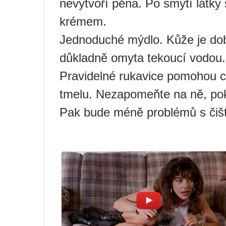
nevytvoří pěna. Po smytí látky
krémem.
Jednoduché mýdlo. Kůže je dob
důkladně omyta tekoucí vodou.
Pravidelné rukavice pomohou c
tmelu. Nezapomeňte na ně, pok
Pak bude méně problémů s čišt