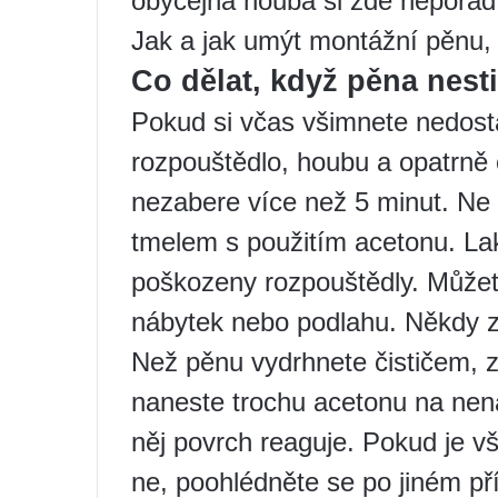
obyčejná houba si zde neporadí
Jak a jak umýt montážní pěnu,
Co dělat, když pěna nest
Pokud si včas všimnete nedost
rozpouštědlo, houbu a opatrně
nezabere více než 5 minut. Ne 
tmelem s použitím acetonu. La
poškozeny rozpouštědly. Můžete
nábytek nebo podlahu. Někdy zů
Než pěnu vydrhnete čističem, 
naneste trochu acetonu na nen
něj povrch reaguje. Pokud je vš
ne, poohlédněte se po jiném pří