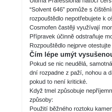
Ultima Prafessional natočí čers
“Solvent 646” pomůže s čištění
rozpouštědlo nepotřebujete k oš
Cosmofen častěji využívají mon
Přípravek účinně odstraňuje mo
Rozpouštědlo nejprve otestujte
Čím lépe umýt vysušenou
Pokud se nic neudělá, samotn
dní rozpadne z paží, nohou a da
pokud to není kritické.
Když tmel způsobuje nepříjemnos
způsoby:
Použití běžného roztoku kamen