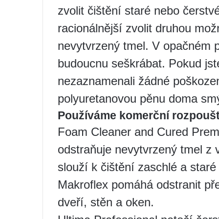
zvolit čištění staré nebo čerstv
racionálnější zvolit druhou mož
nevytvrzený tmel. V opačném p
budoucnu seškrábat. Pokud jst
nezaznamenali žádné poškození,
polyuretanovou pěnu doma smý
Používáme komerční rozpoušt
Foam Cleaner and Cured Premi
odstraňuje nevytvrzený tmel z 
slouží k čištění zaschlé a staré
Makroflex pomáhá odstranit př
dveří, stěn a oken.