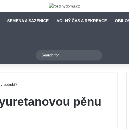
SEMENA A SAZENICE
VOLNÝ ČAS A REKREACE
OBILO
Switch skin
Search
for
 v potrubí?
olyuretanovou pěnu