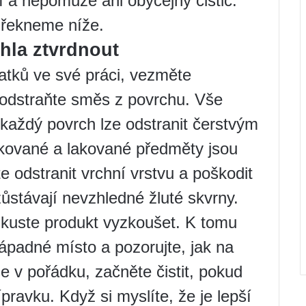
 a nepomůže ani obyčejný čistič.
 řekneme níže.
ihla ztvrdnout
atků ve své práci, vezměte
 odstraňte směs z povrchu. Vše
každý povrch lze odstranit čerstvým
kované a lakované předměty jsou
 odstranit vrchní vrstvu a poškodit
stávají nevzhledné žluté skvrny.
zkuste produkt vyzkoušet. K tomu
ápadné místo a pozorujte, jak na
e v pořádku, začněte čistit, pokud
pravku. Když si myslíte, že je lepší