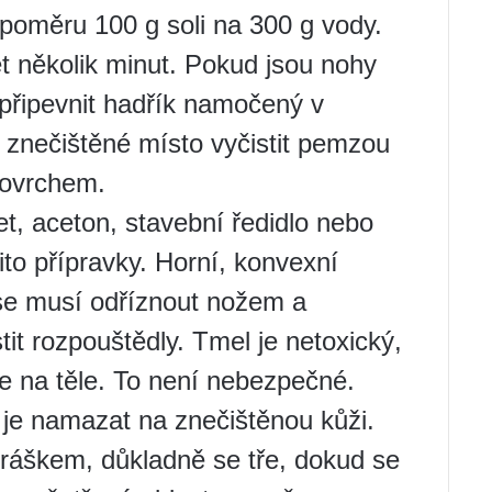
 poměru 100 g soli na 300 g vody.
et několik minut. Pokud jsou nohy
 připevnit hadřík namočený v
 znečištěné místo vyčistit pemzou
povrchem.
t, aceton, stavební ředidlo nebo
ito přípravky. Horní, konvexní
se musí odříznout nožem a
tit rozpouštědly. Tmel je netoxický,
e na těle. To není nebezpečné.
e je namazat na znečištěnou kůži.
ráškem, důkladně se tře, dokud se