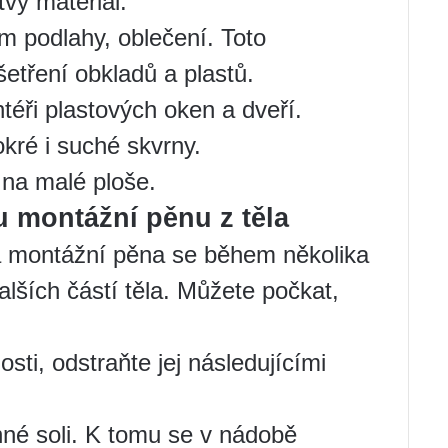
tvý materiál.
m podlahy, oblečení. Toto
etření obkladů a plastů.
téři plastových oken a dveří.
kré i suché skvrny.
 na malé ploše.
 montážní pěnu z těla
á montážní pěna se během několika
lších částí těla. Můžete počkat,
ti, odstraňte jej následujícími
né soli. K tomu se v nádobě