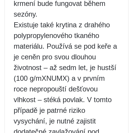
krmení bude fungovat během
sezóny.
Existuje také krytina z drahého
polypropylenového tkaného
materiálu. Používá se pod keře a
je ceněn pro svou dlouhou
životnost – až sedm let, je hustší
(100 g/mXNUMX) a v prvním
roce nepropouští dešťovou
vlhkost – stéká povlak. V tomto
případě je patrné riziko
vysychání, je nutné zajistit
dodatečné zavlažování pod