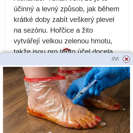
účinný a levný způsob, jak během
krátké doby zabít veškerý plevel
na sezónu. Hořčice a žito
vytvářejí velkou zelenou hmotu,
takže jsou pro tento účel docela
vhodné. Jedná se o další dusík,
fosfor, draslík a mikroelementy
pro půdu. V zemi navíc zůstává
velká kořenová hmota, která při
hnilobě zanechává póry pro
vzlínání hluboké vlhkosti. Mějte
ale na paměti, že plevel i příští