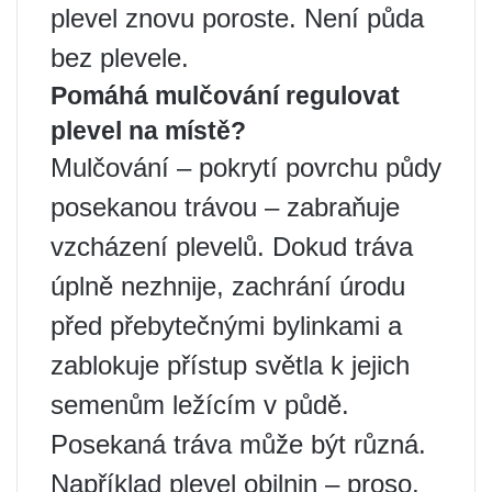
plevel znovu poroste. Není půda
bez plevele.
Pomáhá mulčování regulovat
plevel na místě?
Mulčování – pokrytí povrchu půdy
posekanou trávou – zabraňuje
vzcházení plevelů. Dokud tráva
úplně nezhnije, zachrání úrodu
před přebytečnými bylinkami a
zablokuje přístup světla k jejich
semenům ležícím v půdě.
Posekaná tráva může být různá.
Například plevel obilnin – proso,