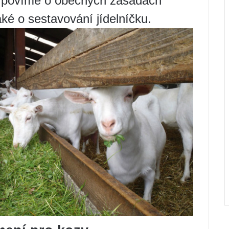
si povíme o obecných zásadách
ké o sestavování jídelníčku.