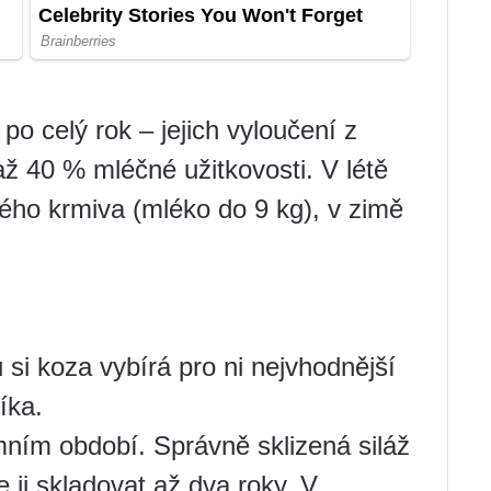
po celý rok – jejich vyloučení z
až 40 % mléčné užitkovosti. V létě
tého krmiva (mléko do 9 kg), v zimě
si koza vybírá pro ni nejvhodnější
íka.
imním období. Správně sklizená siláž
e ji skladovat až dva roky. V