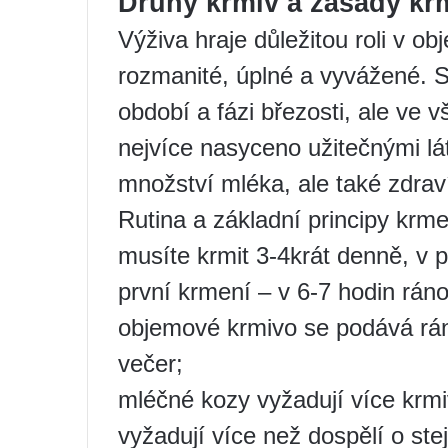
Druhy krmiv a zásady kr
Výživa hraje důležitou roli v ob
rozmanité, úplné a vyvážené. St
období a fázi březosti, ale ve v
nejvíce nasyceno užitečnými lát
množství mléka, ale také zdrav
Rutina a základní principy krme
musíte krmit 3-4krát denně, v p
první krmení – v 6-7 hodin ráno
objemové krmivo se podává ráno
večer;
mléčné kozy vyžadují více krmi
vyžadují více než dospělí o stej