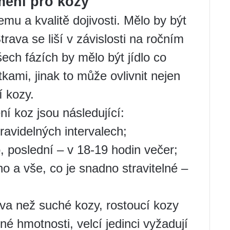
mení pro kozy
jemu a kvalitě dojivosti. Mělo by být
rava se liší v závislosti na ročním
šech fázích by mělo být jídlo co
kami, jinak to může ovlivnit nejen
í kozy.
ní koz jsou následující:
ravidelných intervalech;
, poslední – v 18-19 hodin večer;
 a vše, co je snadno stravitelné –
va než suché kozy, rostoucí kozy
né hmotnosti, velcí jedinci vyžadují