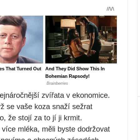
ejnáročnější zvířata v ekonomice.
yž se vaše koza snaží sežrat
že stojí za to jí ji krmit.
více mléka, měli byste dodržovat