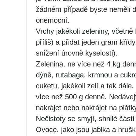
žádném případě byste neměli dá
onemocní.
Vrchy jakékoli zeleniny, včetně
příliš) a přidat jeden gram kříd
snížení úrovně kyselosti).
Zelenina, ne více než 4 kg denn
dýně, rutabaga, krmnou a cukro
cuketu, jakékoli zelí a tak dá
více než 500 g denně. Nedávejte
nakrájet nebo nakrájet na plátk
Nečistoty se smyjí, shnilé část
Ovoce, jako jsou jablka a hruš