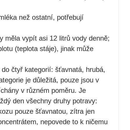
mléka než ostatní, potřebují
y měla vypít asi 12 litrů vody denně;
otu (teplota stáje), jinak může
do čtyř kategorií: šťavnatá, hrubá,
tegorie je důležitá, pouze jsou v
íchány v různém poměru. Je
aždý den všechny druhy potravy:
ozu pouze šťavnatou, zítra jen
koncentrátem, nepovede to k ničemu