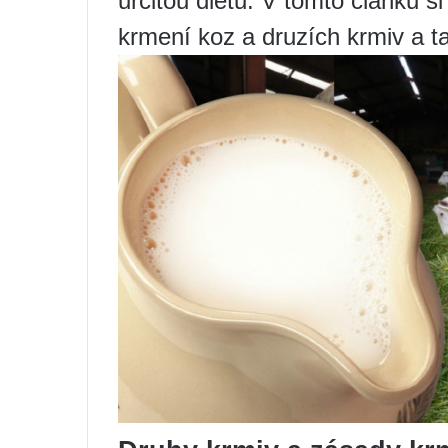
určitou dietu. V tomto článku 
krmení koz a druzích krmiv a ta