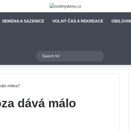
SEMENA A SAZENICE
VOLNÝ ČAS A REKREACE
OBILOVI
Switch skin
Search
for
málo mléka?
oza dává málo