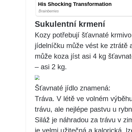
Sukulentní krmení
Kozy potřebují šťavnaté krmivo 
jídelníčku může vést ke ztrátě 
může koza jíst asi 4 kg šťavna
– asi 2 kg.
Šťavnaté jídlo znamená:
Tráva. V létě ve volném výběhu 
trávu, ale nejlépe pastvu u rybn
Siláž je náhradou za trávu v z
je velmi užitečná a kalorická, lz