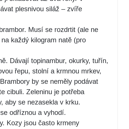
vat plesnivou siláž – zvíře
 brambor. Musí se rozdrtit (ale ne
y na každý kilogram natě (pro
ě. Dávají topinambur, okurky, tuřín,
vou řepu, stolní a krmnou mrkev,
le. Brambory by se neměly podávat
 cibuli. Zeleninu je potřeba
y, aby se nezasekla v krku.
i se odříznou a vyhodí.
ky. Kozy jsou často krmeny