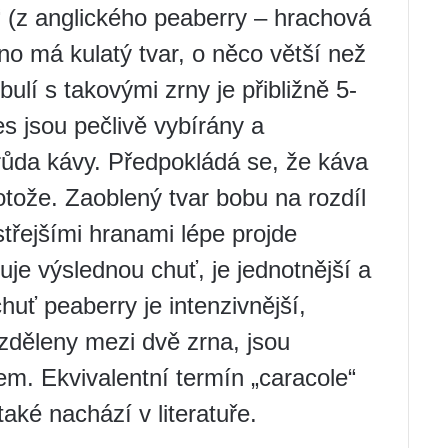
 (z anglického peaberry – hrachová
o má kulatý tvar, o něco větší než
ulí s takovými zrny je přibližně 5-
s jsou pečlivě vybírány a
ůda kávy. Předpokládá se, že káva
otože. Zaoblený tvar bobu na rozdíl
třejšími hranami lépe projde
je výslednou chuť, je jednotnější a
huť peaberry je intenzivnější,
ozděleny mezi dvě zrna, jsou
m. Ekvivalentní termín „caracole“
aké nachází v literatuře.