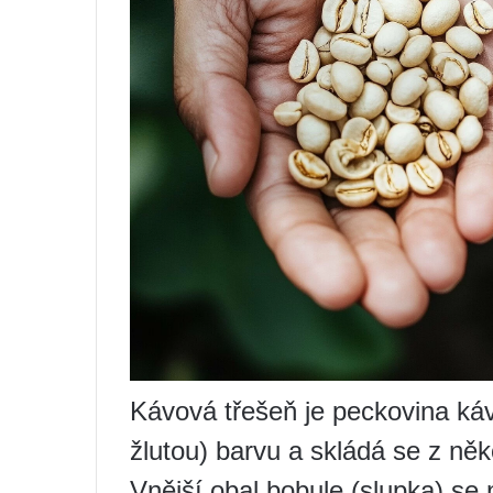
Kávová třešeň je peckovina ká
žlutou) barvu a skládá se z něko
Vnější obal bobule (slupka) se