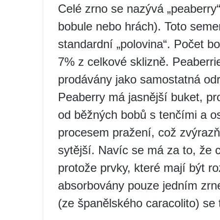
Celé zrno se nazývá „peaberry“
bobule nebo hrách). Toto semen
standardní „polovina“. Počet bob
7% z celkové sklizně. Peaberrie
prodávány jako samostatná odr
Peaberry má jasnější buket, pr
od běžných bobů s tenčími a os
procesem pražení, což zvýrazňu
sytější. Navíc se má za to, že c
protože prvky, které mají být r
absorbovány pouze jedním zrne
(ze španělského caracolito) se t