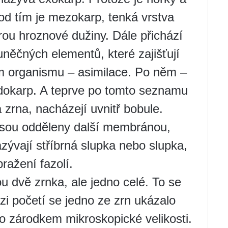
Pod tím je mezokarp, tenká vrstva
rou hroznové dužiny. Dále přichází
něčných elementů, které zajišťují
m organismu – asimilace. Po něm –
dokarp. A teprve po tomto seznamu
zrna, nacházejí uvnitř bobule.
 jsou odděleny další membránou,
ývají stříbrná slupka nebo slupka,
pražení fazolí.
u dvě zrnka, ale jedno celé. To se
ázi početí se jedno ze zrn ukázalo
o zárodkem mikroskopické velikosti.