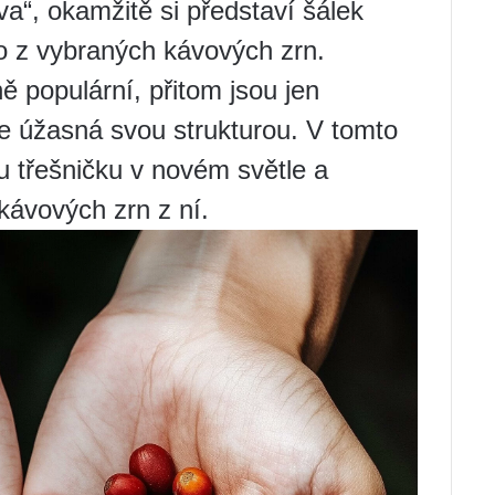
va“, okamžitě si představí šálek
 z vybraných kávových zrn.
 populární, přitom jsou jen
je úžasná svou strukturou. V tomto
 třešničku v novém světle a
 kávových zrn z ní.