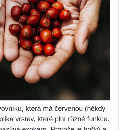
vovníku, která má červenou (někdy
lika vrstev, které plní různé funkce.
 nazývá exokarp. Protože je hořký a