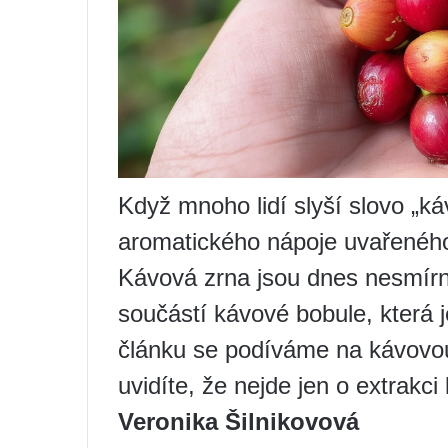
Když mnoho lidí slyší slovo „ká
aromatického nápoje uvařeného
Kávová zrna jsou dnes nesmírně
součástí kávové bobule, která 
článku se podíváme na kávovou
uvidíte, že nejde jen o extrakci
Veronika Šilnikovová