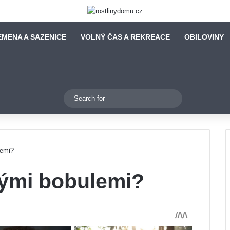
EMENA A SAZENICE
VOLNÝ ČAS A REKREACE
OBILOVINY
Switch skin
Search
for
lemi?
vými bobulemi?