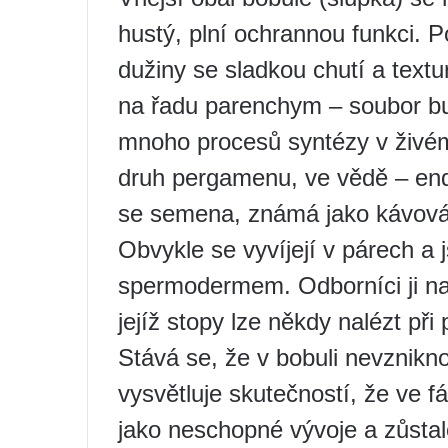
hustý, plní ochrannou funkci. 
dužiny se sladkou chutí a textu
na řadu parenchym – soubor bu
mnoho procesů syntézy v živé
druh pergamenu, ve vědě – en
se semena, známá jako kávová 
Obvykle se vyvíjejí v párech a
spermodermem. Odborníci ji naz
jejíž stopy lze někdy nalézt při 
Stává se, že v bobuli nevznikno
vysvětluje skutečností, že ve f
jako neschopné vývoje a zůstal