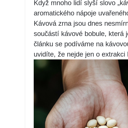
Když mnoho lidí slyší slovo „ká
aromatického nápoje uvařeného
Kávová zrna jsou dnes nesmírně
součástí kávové bobule, která 
článku se podíváme na kávovou
uvidíte, že nejde jen o extrakci