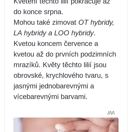
Kvetení těchto lilií pokračuje až
do konce srpna.
Mohou také zimovat
OT hybridy,
LA hybridy a LOO hybridy
.
Kvetou koncem července a
kvetou až do prvních podzimních
mrazíků. Květy těchto lilií jsou
obrovské, krychlového tvaru, s
jasnými jednobarevnými a
vícebarevnými barvami.