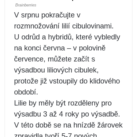
V srpnu pokračujte v
rozmnožování lilií cibulovinami.
U odrůd a hybridů, které vybledly
na konci června – v polovině
července, můžete začít s
výsadbou liliových cibulek,
protože již vstoupily do klidového
období.
Lilie by měly být rozděleny pro
výsadbu 3 až 4 roky po výsadbě.
V této době se na hnízdě žárovek
zpravidla tvoří 5-7 nových