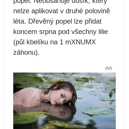
popel. Neobsahuje dusík, který
nelze aplikovat v druhé polovině
léta. Dřevěný popel lze přidat
koncem srpna pod všechny lilie
(půl kbelíku na 1 mXNUMX
záhonu).