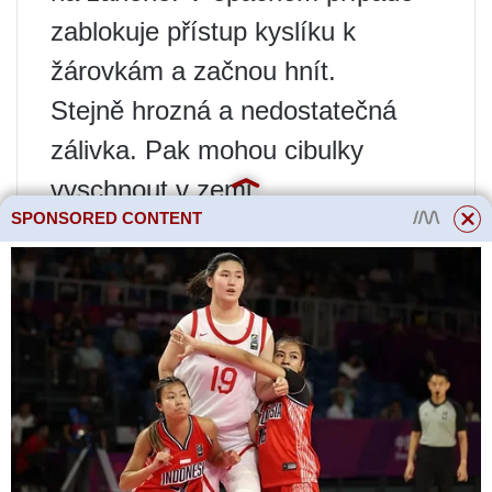
zablokuje přístup kyslíku k
žárovkám a začnou hnít.
Stejně hrozná a nedostatečná
zálivka. Pak mohou cibulky
vyschnout v zemi.
SPONSORED CONTENT
V chladném a suchém létě
lekníny každý druhý den v
poměru 2 konve na 1 mXNUMX.
m květinové záhony. V horkém
počasí zvyšte zálivku. Sledujte
stav půdy. Mělo by být vždy velmi
mokré a volné.