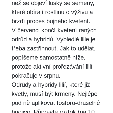
než se objeví lusky se semeny,
které obírají rostlinu o výživu a
brzdí proces bujného kvetení.
V červenci končí kvetení raných
odrůd a hybridů. Vybledlé lilie je
třeba zastřihnout. Jak to udělat,
popíšeme samostatně níže,
protože aktivní prořezávání lilií
pokračuje v srpnu.
Odrůdy a hybridy lilií, které již
kvetly, musí být krmeny. Nejlépe
pod ně aplikovat fosforo-draselné
hnojivo. Připravte roztok (na 10