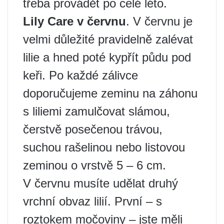
třeba provádět po celé léto.
Lily Care v červnu
. V červnu je
velmi důležité pravidelně zalévat
lilie a hned poté kypřít půdu pod
keři. Po každé zálivce
doporučujeme zeminu na záhonu
s liliemi zamulčovat slámou,
čerstvě posečenou trávou,
suchou rašelinou nebo listovou
zeminou o vrstvě 5 – 6 cm.
V červnu musíte udělat druhý
vrchní obvaz lilií. První – s
roztokem močoviny – jste měli