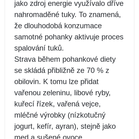
jako zdroj energie využívalo dříve
nahromaděné tuky. To znamená,
že dlouhodobá konzumace
samotné pohanky aktivuje proces
spalování tuků.
Strava během pohankové diety
se skládá přibližně ze 70 % z
obilovin. K tomu lze přidat
vařenou zeleninu, libové ryby,
kuřecí řízek, vařená vejce,
mléčné výrobky (nízkotučný
jogurt, kefír, ayran), stejně jako
med a sušené ovoce.