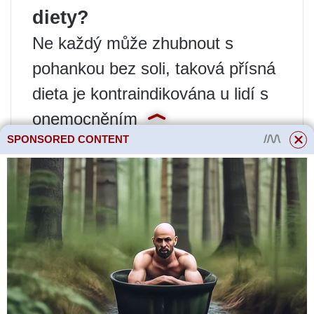
diety?
Ne každý může zhubnout s
pohankou bez soli, taková přísná
dieta je kontraindikována u lidí s
onemocněním
SPONSORED CONTENT
gastrointestinálního traktu,
gastritidou a žaludečními vředy.
Pohanková dieta ovlivňuje
metabolismus, protože
konzumace pouze jednoho
produktu po poměrně dlouhou
dobu připravuje tělo o řadu