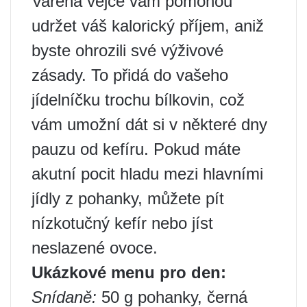
Vařená vejce vám pomohou
udržet váš kalorický příjem, aniž
byste ohrozili své výživové
zásady. To přidá do vašeho
jídelníčku trochu bílkovin, což
vám umožní dát si v některé dny
pauzu od kefíru. Pokud máte
akutní pocit hladu mezi hlavními
jídly z pohanky, můžete pít
nízkotučný kefír nebo jíst
neslazené ovoce.
Ukázkové menu pro den:
Snídaně:
50 g pohanky, černá