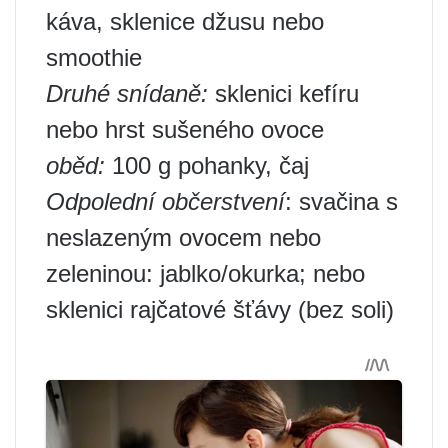
káva, sklenice džusu nebo
smoothie
Druhé snídaně:
sklenici kefíru
nebo hrst sušeného ovoce
oběd:
100 g pohanky, čaj
Odpolední občerstvení
: svačina s
neslazeným ovocem nebo
zeleninou: jablko/okurka; nebo
sklenici rajčatové šťávy (bez soli)