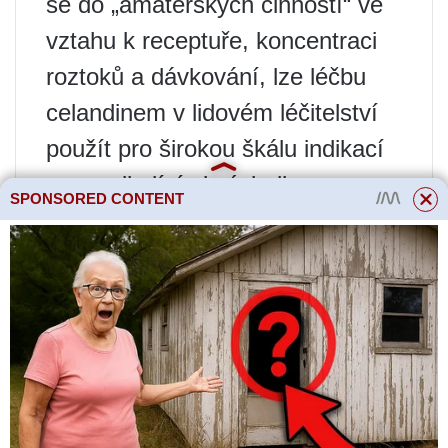
se do „amatérských činností“ ve
vztahu k receptuře, koncentraci
roztoků a dávkování, lze léčbu
celandinem v lidovém léčitelství
použít pro širokou škálu indikací
a s vynikajícími výsledky.
SPONSORED CONTENT
Pro sklizeň trávy se sběr
vlaštovičníku provádí v období
jeho aktivního kvetení – vrcholy
spolu s květy o celkové délce až
15 cm jsou vhodné k sušení.
Léčivé vlastnosti celandinu