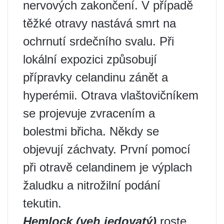
nervových zakončení. V případě
těžké otravy nastává smrt na
ochrnutí srdečního svalu. Při
lokální expozici způsobují
přípravky celandinu zánět a
hyperémii. Otrava vlaštovičníkem
se projevuje zvracením a
bolestmi břicha. Někdy se
objevují záchvaty. První pomocí
při otravě celandinem je výplach
žaludku a nitrožilní podání
tekutin.
Hemlock (veh jedovatý)
roste