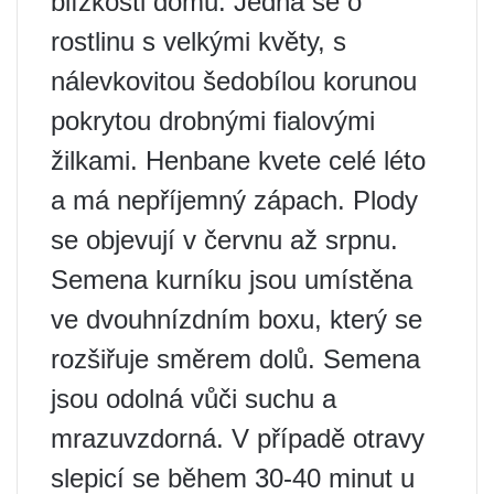
blízkosti domů. Jedná se o
rostlinu s velkými květy, s
nálevkovitou šedobílou korunou
pokrytou drobnými fialovými
žilkami. Henbane kvete celé léto
a má nepříjemný zápach. Plody
se objevují v červnu až srpnu.
Semena kurníku jsou umístěna
ve dvouhnízdním boxu, který se
rozšiřuje směrem dolů. Semena
jsou odolná vůči suchu a
mrazuvzdorná. V případě otravy
slepicí se během 30-40 minut u