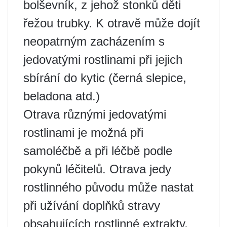
bolševník, z jehož stonků děti
řežou trubky. K otravě může dojít
neopatrným zacházením s
jedovatými rostlinami při jejich
sbírání do kytic (černá slepice,
beladona atd.)
Otrava různými jedovatými
rostlinami je možná při
samoléčbě a při léčbě podle
pokynů léčitelů. Otrava jedy
rostlinného původu může nastat
při užívání doplňků stravy
obsahujících rostlinné extrakty,