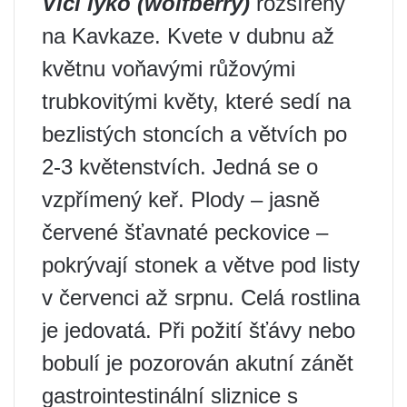
Vlčí lýko (wolfberry)
rozšířený
na Kavkaze. Kvete v dubnu až
květnu voňavými růžovými
trubkovitými květy, které sedí na
bezlistých stoncích a větvích po
2-3 květenstvích. Jedná se o
vzpřímený keř. Plody – jasně
červené šťavnaté peckovice –
pokrývají stonek a větve pod listy
v červenci až srpnu. Celá rostlina
je jedovatá. Při požití šťávy nebo
bobulí je pozorován akutní zánět
gastrointestinální sliznice s