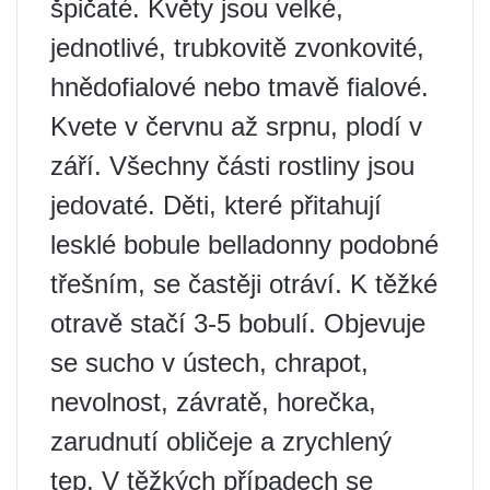
špičaté. Květy jsou velké,
jednotlivé, trubkovitě zvonkovité,
hnědofialové nebo tmavě fialové.
Kvete v červnu až srpnu, plodí v
září. Všechny části rostliny jsou
jedovaté. Děti, které přitahují
lesklé bobule belladonny podobné
třešním, se častěji otráví. K těžké
otravě stačí 3-5 bobulí. Objevuje
se sucho v ústech, chrapot,
nevolnost, závratě, horečka,
zarudnutí obličeje a zrychlený
tep. V těžkých případech se