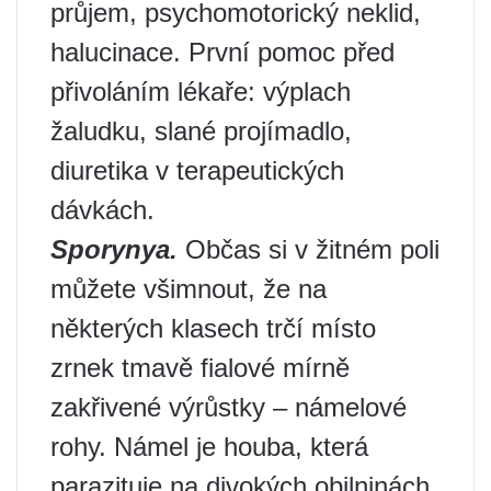
průjem, psychomotorický neklid,
halucinace. První pomoc před
přivoláním lékaře: výplach
žaludku, slané projímadlo,
diuretika v terapeutických
dávkách.
Sporynya.
Občas si v žitném poli
můžete všimnout, že na
některých klasech trčí místo
zrnek tmavě fialové mírně
zakřivené výrůstky – námelové
rohy. Námel je houba, která
parazituje na divokých obilninách