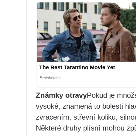
Známky otravy
Pokud je množs
vysoké, znamená to bolesti hla
zvracením, střevní koliku, silno
Některé druhy plísní mohou způ