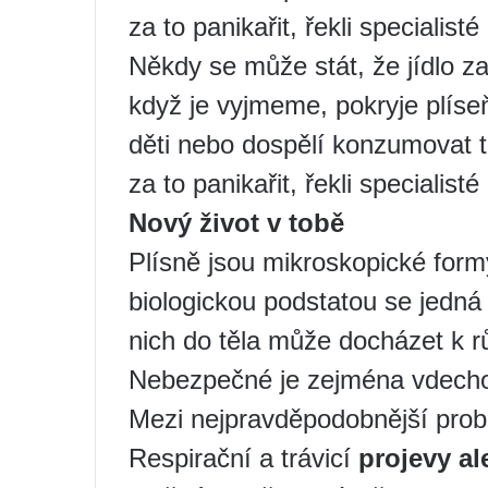
za to panikařit, řekli specialisté
Někdy se může stát, že jídlo z
když je vyjmeme, pokryje plíse
děti nebo dospělí konzumovat t
za to panikařit, řekli specialisté
Nový život v tobě
Plísně jsou mikroskopické formy
biologickou podstatou se jedná 
nich do těla může docházet 
Nebezpečné je zejména vdechov
Mezi nejpravděpodobnější probl
Respirační a trávicí
projevy al