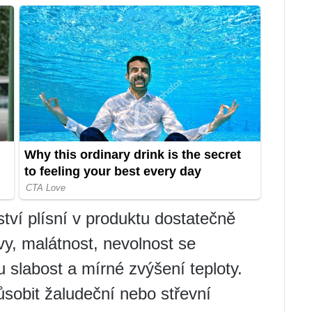
tví plísní v produktu dostatečně
vy, malátnost, nevolnost se
u slabost a mírné zvýšení teploty.
sobit žaludeční nebo střevní