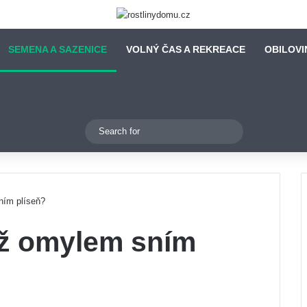
SEMENA A SAZENICE
VOLNÝ ČAS A REKREACE
OBILOVI
Switch skin
Search
for
ním plíseň?
yž omylem sním