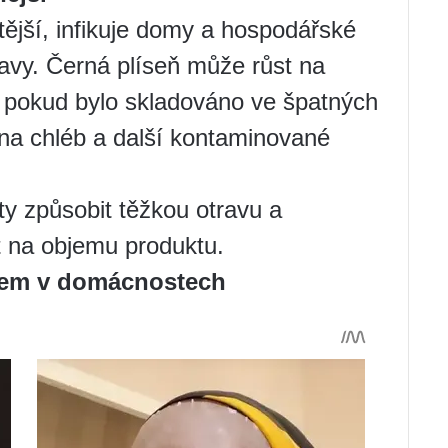
tější, infikuje domy a hospodářské
ravy. Černá plíseň může růst na
lí, pokud bylo skladováno ve špatných
 na chléb a další kontaminované
y způsobit těžkou otravu a
 na objemu produktu.
stem v domácnostech