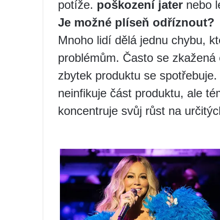
potíže.
poškození jater
nebo l
Je možné plíseň odříznout?
Mnoho lidí dělá jednu chybu, k
problémům. Často se zkažená čá
zbytek produktu se spotřebuje. 
neinfikuje část produktu, ale té
koncentruje svůj růst na určitý