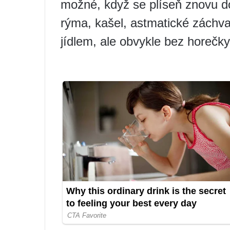
možné, když se plíseň znovu do
rýma, kašel, astmatické záchv
jídlem, ale obvykle bez horečky