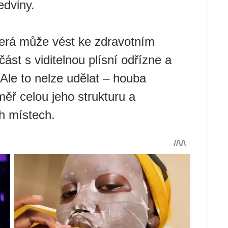
edviny.
terá může vést ke zdravotním
st s viditelnou plísní odřízne a
Ale to nelze udělat – houba
měř celou jeho strukturu a
ch místech.