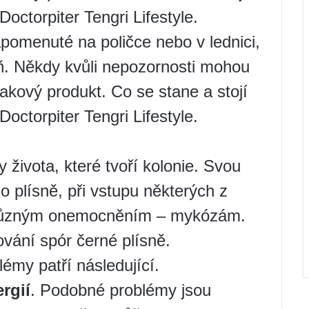
 Doctorpiter Tengri Lifestyle.
apomenuté na poličce nebo v lednici,
ň. Někdy kvůli nepozornosti mohou
akový produkt. Co se stane a stojí
 Doctorpiter Tengri Lifestyle.
 života, které tvoří kolonie. Svou
o plísně, při vstupu některých z
k různým onemocněním – mykózám.
ání spór černé plísně.
émy patří následující.
ergií
. Podobné problémy jsou