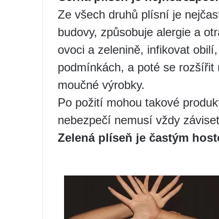
Ze všech druhů plísní je nejčas
budovy, způsobuje alergie a ot
ovoci a zelenině, infikovat obi
podmínkách, a poté se rozšířit
moučné výrobky.
Po požití mohou takové produkt
nebezpečí nemusí vždy záviset
Zelená plíseň je častým ho