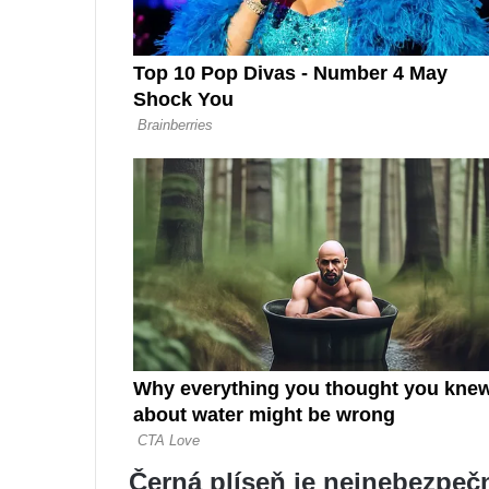
Černá plíseň je nejnebezpečn