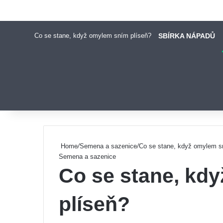
Co se stane, když omylem sním plíseň?
SBÍRKA NÁPADŮ
Pinterest
Home
/
Semena a sazenice
/
Co se stane, když omylem s
Semena a sazenice
Co se stane, kd
plíseň?