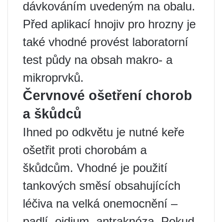
dávkováním uvedeným na obalu.
Před aplikací hnojiv pro hrozny je
také vhodné provést laboratorní
test půdy na obsah makro- a
mikroprvků.
Červnové ošetření chorob
a škůdců
Ihned po odkvětu je nutné keře
ošetřit proti chorobám a
škůdcům. Vhodné je použití
tankových směsí obsahujících
léčiva na velká onemocnění –
padlí, oidium, antraknóza. Pokud