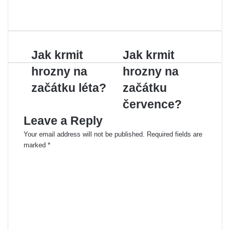
W
e
b
s
Jak krmit
Jak krmit
i
t
hrozny na
hrozny na
e
začátku léta?
začátku
července?
Leave a Reply
Your email address will not be published.
Required fields are
marked
*
C
o
m
m
e
n
t