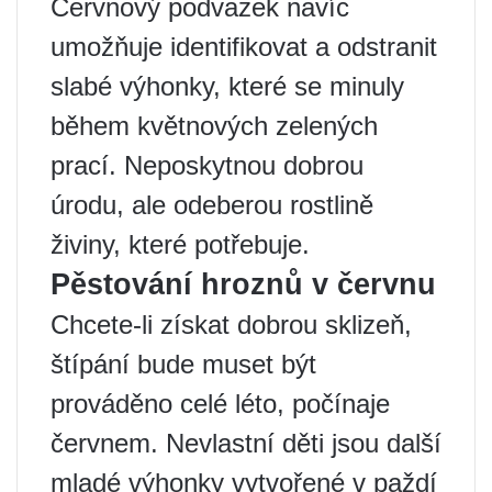
Červnový podvazek navíc
umožňuje identifikovat a odstranit
slabé výhonky, které se minuly
během květnových zelených
prací. Neposkytnou dobrou
úrodu, ale odeberou rostlině
živiny, které potřebuje.
Pěstování hroznů v červnu
Chcete-li získat dobrou sklizeň,
štípání bude muset být
prováděno celé léto, počínaje
červnem. Nevlastní děti jsou další
mladé výhonky vytvořené v paždí