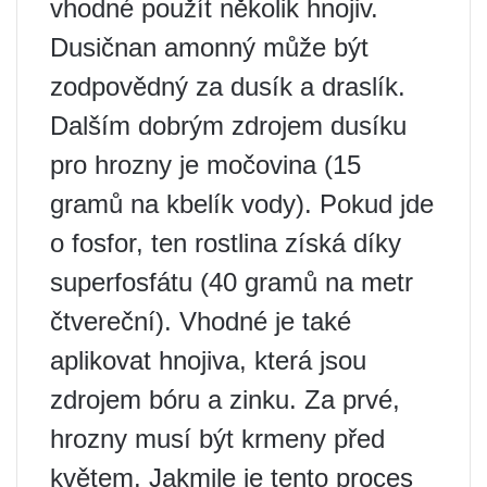
vhodné použít několik hnojiv.
Dusičnan amonný může být
zodpovědný za dusík a draslík.
Dalším dobrým zdrojem dusíku
pro hrozny je močovina (15
gramů na kbelík vody). Pokud jde
o fosfor, ten rostlina získá díky
superfosfátu (40 gramů na metr
čtvereční). Vhodné je také
aplikovat hnojiva, která jsou
zdrojem bóru a zinku. Za prvé,
hrozny musí být krmeny před
květem. Jakmile je tento proces