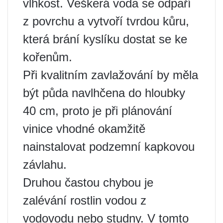
vlhkost. Veškerá voda se odpaří
z povrchu a vytvoří tvrdou kůru,
která brání kyslíku dostat se ke
kořenům.
Při kvalitním zavlažování by měla
být půda navlhčena do hloubky
40 cm, proto je při plánování
vinice vhodné okamžitě
nainstalovat podzemní kapkovou
závlahu.
Druhou častou chybou je
zalévání rostlin vodou z
vodovodu nebo studny. V tomto