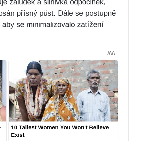
je žaludek a slinivka odpočinek,
epsán přísný půst. Dále se postupně
, aby se minimalizovalo zatížení