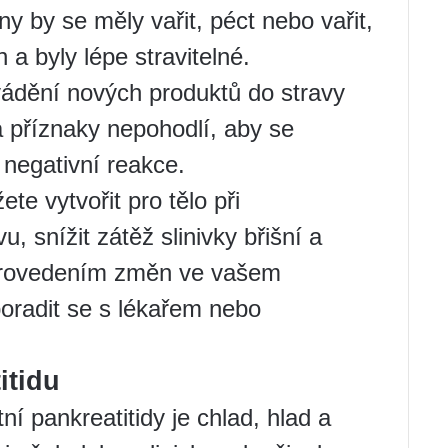
y by se měly vařit, péct nebo vařit,
a byly lépe stravitelné.
ádění nových produktů do stravy
 a příznaky nepohodlí, aby se
 negativní reakce.
e vytvořit pro tělo při
u, snížit zátěž slinivky břišní a
d provedením změn ve vašem
poradit se s lékařem nebo
itidu
í pankreatitidy je chlad, hlad a