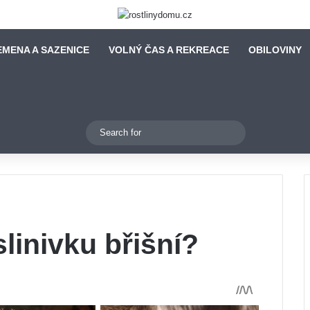
EMENA A SAZENICE
VOLNÝ ČAS A REKREACE
OBILOVINY
Switch skin
Search
for
slinivku břišní?