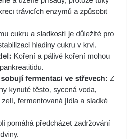
né a uzené přísady, protože tuky
reci trávicích enzymů a způsobit
u cukru a sladkostí je důležité pro
stabilizaci hladiny cukru v krvi.
del:
Koření a pálivé koření mohou
 pankreatitidu.
ůsobují fermentaci ve střevech:
Z
ěny kynuté těsto, sycená voda,
 zelí, fermentovaná jídla a sladké
li pomáhá předcházet zadržování
edviny.