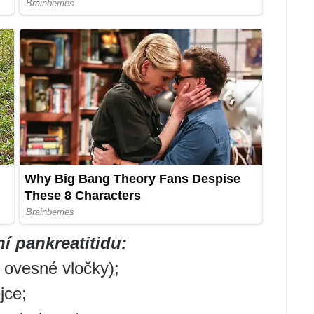
í pankreatitidu:
 ovesné vločky);
jce;