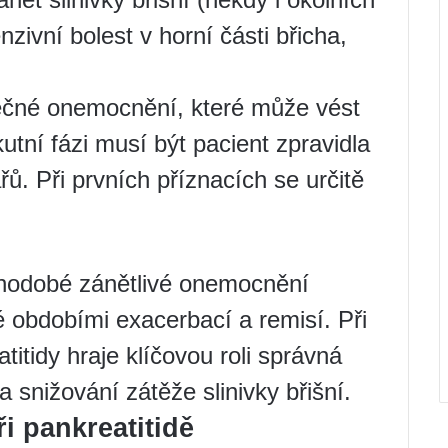
nzivní bolest v horní části břicha,
pečné onemocnění, které může vést
utní fázi musí být pacient zpravidla
ů. Při prvních příznacích se určitě
ouhodobé zánětlivé onemocnění
né obdobími exacerbací a remisí. Při
itidy hraje klíčovou roli správná
a snižování zátěže slinivky břišní.
i pankreatitidě