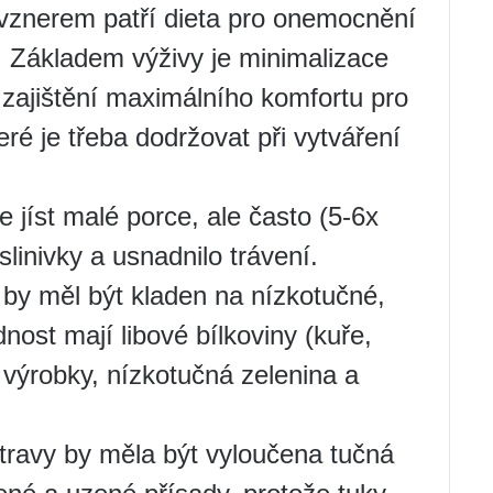
evznerem patří dieta pro onemocnění
 B. Základem výživy je minimalizace
a zajištění maximálního komfortu pro
eré je třeba dodržovat při vytváření
 jíst malé porce, ale často (5-6x
slinivky a usnadnilo trávení.
by měl být kladen na nízkotučné,
dnost mají libové bílkoviny (kuře,
 výrobky, nízkotučná zelenina a
travy by měla být vyloučena tučná