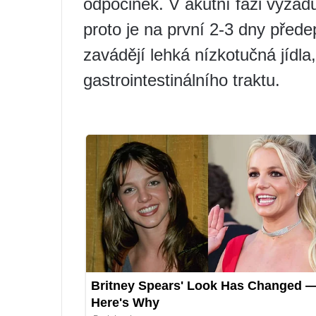
odpočinek. V akutní fázi vyžadu
proto je na první 2-3 dny před
zavádějí lehká nízkotučná jídla
gastrointestinálního traktu.