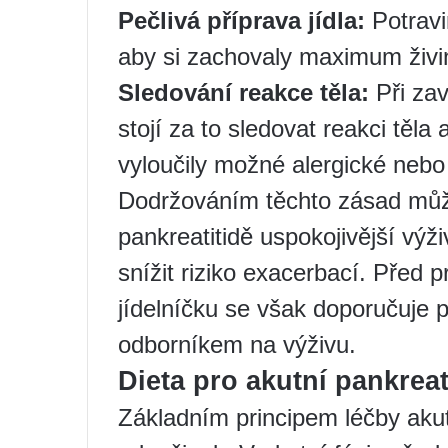
Pečlivá příprava jídla:
Potravin
aby si zachovaly maximum živin 
Sledování reakce těla:
Při zav
stojí za to sledovat reakci těla
vyloučily možné alergické nebo
Dodržováním těchto zásad můžet
pankreatitidě uspokojivější výživ
snížit riziko exacerbací. Pře
jídelníčku se však doporučuje 
odborníkem na výživu.
Dieta pro akutní pankreat
Základním principem léčby akutn