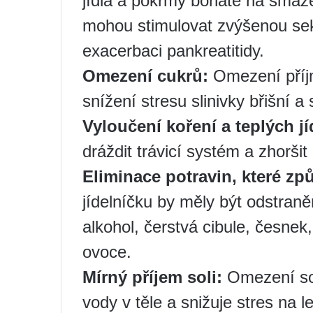
jídla a pokrmy bohaté na smaže
mohou stimulovat zvýšenou sek
exacerbaci pankreatitidy.
Omezení cukrů:
Omezení příjm
snížení stresu slinivky břišní a 
Vyloučení koření a teplých jí
dráždit trávicí systém a zhoršit
Eliminace potravin, které zp
jídelníčku by měly být odstran
alkohol, čerstvá cibule, česnek,
ovoce.
Mírný příjem soli:
Omezení so
vody v těle a snižuje stres na l