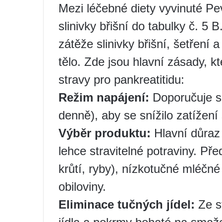
Mezi léčebné diety vyvinuté P
slinivky břišní do tabulky č. 5
zátěže slinivky břišní, šetření 
tělo. Zde jsou hlavní zásady, kt
stravy pro pankreatitidu:
Režim napájení:
Doporučuje se
denně), aby se snížilo zatížení 
Výběr produktu:
Hlavní důraz 
lehce stravitelné potraviny. Pře
krůtí, ryby), nízkotučné mléčné
obiloviny.
Eliminace tučných jídel:
Ze s