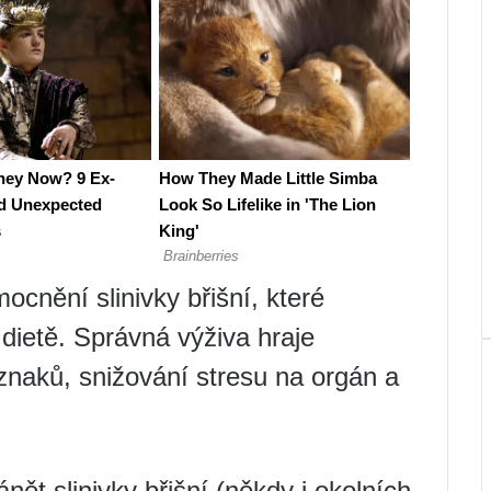
ocnění slinivky břišní, které
 dietě. Správná výživa hraje
říznaků, snižování stresu na orgán a
ánět slinivky břišní (někdy i okolních