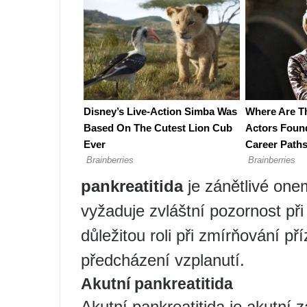
pankreatitida
je zánětlivé onem
vyžaduje zvláštní pozornost při
důležitou roli při zmírňování p
předcházení vzplanutí.
Akutní pankreatitida
Akutní pankreatitida je akutní z