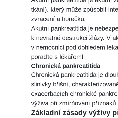
tkání), který může způsobit inte
zvracení a horečku.
Akutní pankreatitida je nebez
k nevratné destrukci žlázy. V ak
v nemocnici pod dohledem lékař
poraďte s lékařem!
Chronická pankreatitida
Chronická pankreatitida je dl
slinivky břišní, charakterizova
exacerbacích chronické pankreat
výživa při zmírňování příznaků 
Základní zásady výživy př