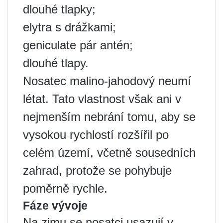
dlouhé tlapky;
elytra s drážkami;
geniculate pár antén;
dlouhé tlapy.
Nosatec malino-jahodový neumí
létat. Tato vlastnost však ani v
nejmenším nebrání tomu, aby se
vysokou rychlostí rozšířil po
celém území, včetně sousedních
zahrad, protože se pohybuje
poměrně rychle.
Fáze vývoje
Na zimu se nosatci usazují v