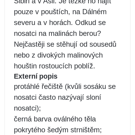
Sibiři a v Asii. Je těžké ho najít
pouze v pouštích, na Dálném
severu a v horách. Odkud se
nosatci na malinách berou?
Nejčastěji se stěhují od sousedů
nebo z divokých malinových
houštin rostoucích poblíž.
Externí popis
protáhlé řečiště (kvůli sosáku se
nosatci často nazývají sloní
nosatci);
černá barva oválného těla
pokrytého šedým strništěm;