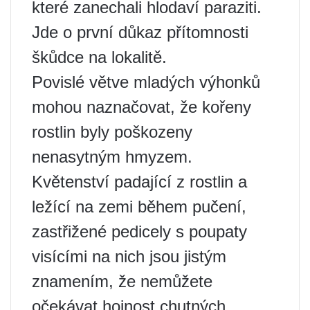
které zanechali hlodaví paraziti.
Jde o první důkaz přítomnosti
škůdce na lokalitě.
Povislé větve mladých výhonků
mohou naznačovat, že kořeny
rostlin byly poškozeny
nenasytným hmyzem.
Květenství padající z rostlin a
ležící na zemi během pučení,
zastřižené pedicely s poupaty
visícími na nich jsou jistým
znamením, že nemůžete
očekávat hojnost chutných