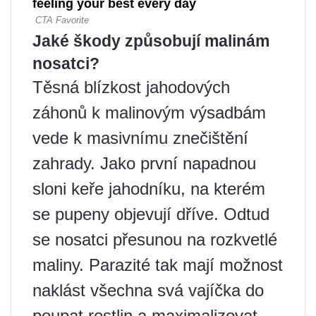
Jaké škody způsobují malinám
nosatci?
Těsná blízkost jahodových
záhonů k malinovým výsadbám
vede k masivnímu znečištění
zahrady. Jako první napadnou
sloni keře jahodníku, na kterém
se pupeny objevují dříve. Odtud
se nosatci přesunou na rozkvetlé
maliny. Parazité tak mají možnost
naklást všechna svá vajíčka do
poupat rostlin a maximalizovat