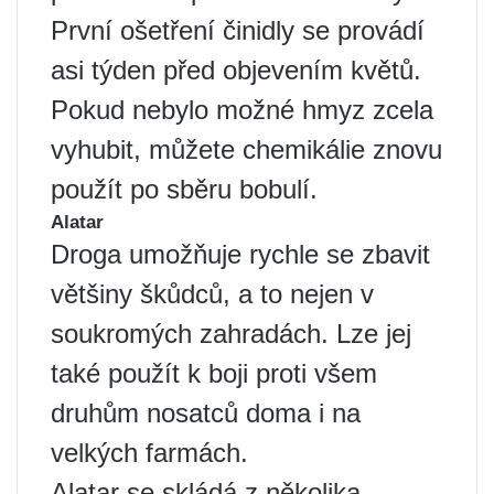
První ošetření činidly se provádí
asi týden před objevením květů.
Pokud nebylo možné hmyz zcela
vyhubit, můžete chemikálie znovu
použít po sběru bobulí.
Alatar
Droga umožňuje rychle se zbavit
většiny škůdců, a to nejen v
soukromých zahradách. Lze jej
také použít k boji proti všem
druhům nosatců doma i na
velkých farmách.
Alatar se skládá z několika