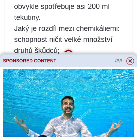
obvykle spotřebuje asi 200 ml
tekutiny.
Jaký je rozdíl mezi chemikáliemi:
schopnost ničit velké množství
druhů škůdců;
dlouhá doba ochranného
SPONSORED CONTENT
působení;
kompatibilita s mnoha činidly;
téměř okamžitý dopad.
V horkém počasí se účinnost
pesticidu zvyšuje.
Chemikálie se nesmí mísit se