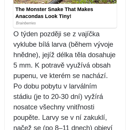
O týden později se z vajíčka
vyklube bílá larva (během vývoje
hnědne), jejíž délka těla dosahuje
5 mm. K potravě využívá obsah
pupenu, ve kterém se nachází.
Po dobu pobytu v larválním
stádiu (je to 20-30 dní) vyžírá
nosatce všechny vnitřnosti
poupěte. Larvy se v ní zakuklí,
načež se (po 8–11 dnech) objeví