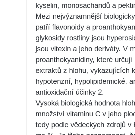
kyselin, monosacharidů a pekti
Mezi nejvýznamnější biologicky 
patří flavonoidy a proanthokyan
glykosidy rostliny jsou hyperosi
jsou vitexin a jeho deriváty. V
proanthokyanidiny, které určují
extraktů z hlohu, vykazujících 
hypotenzní, hypolipidemické, an
antioxidační účinky 2.
Vysoká biologická hodnota hloh
množství vitaminu C v jeho pl
tedy podle vědeckých zdrojů v