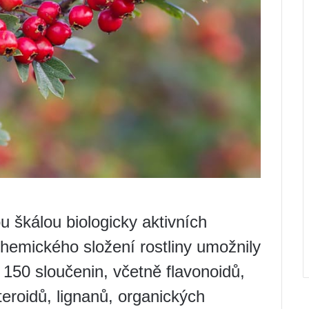
u škálou biologicky aktivních
chemického složení rostliny umožnily
ž 150 sloučenin, včetně flavonoidů,
teroidů, lignanů, organických