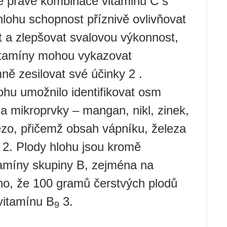
e právě kombinace vitaminu C s
hlohu schopnost příznivě ovlivňovat
st a zlepšovat svalovou výkonnost,
itamíny mohou vykazovat
mně zesilovat své účinky 2 .
ohu umožnilo identifikovat osm
a mikroprvky – mangan, nikl, zinek,
ezo, přičemž obsah vápníku, železa
ň 2. Plody hlohu jsou kromě
tamíny skupiny B, zejména na
áno, že 100 gramů čerstvých plodů
vitamínu B
3.
9