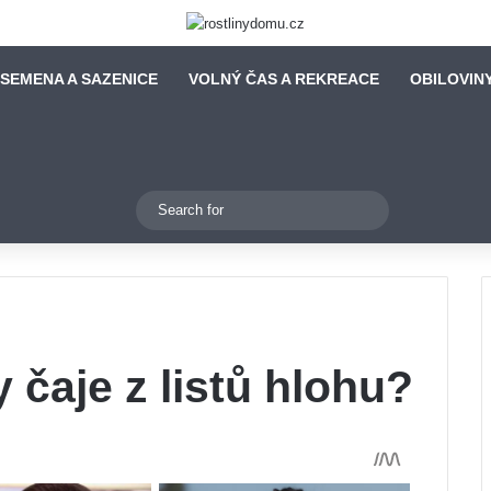
SEMENA A SAZENICE
VOLNÝ ČAS A REKREACE
OBILOVIN
Switch skin
Search
for
 čaje z listů hlohu?