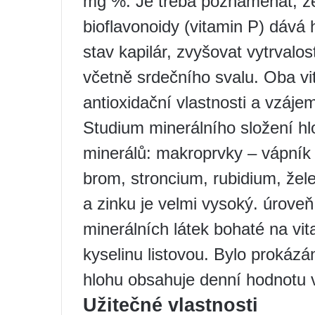
mg %. Je třeba poznamenat, ž
bioflavonoidy (vitamin P) dává 
stav kapilár, zvyšovat vytrvalo
včetně srdečního svalu. Oba v
antioxidační vlastnosti a vzáje
Studium minerálního složení hl
minerálů: makroprvky – vápník 
brom, stroncium, rubidium, žel
a zinku je velmi vysoký. úrove
minerálních látek bohaté na vi
kyselinu listovou. Bylo prokáz
hlohu obsahuje denní hodnotu 
Užitečné vlastnosti