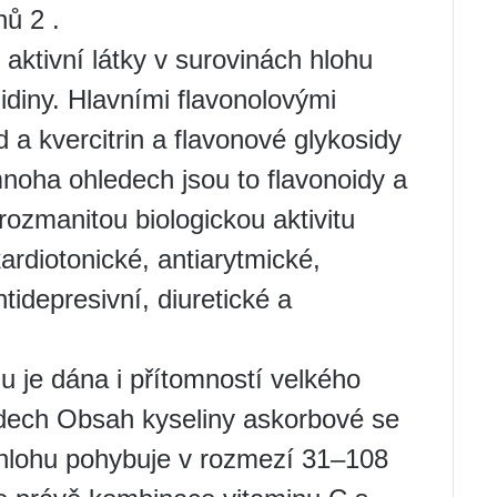
nů 2 .
aktivní látky v surovinách hlohu
idiny. Hlavními flavonolovými
d a kvercitrin a flavonové glykosidy
 mnoha ohledech jsou to flavonoidy a
 rozmanitou biologickou aktivitu
kardiotonické, antiarytmické,
tidepresivní, diuretické a
u je dána i přítomností velkého
odech Obsah kyseliny askorbové se
 hlohu pohybuje v rozmezí 31–108