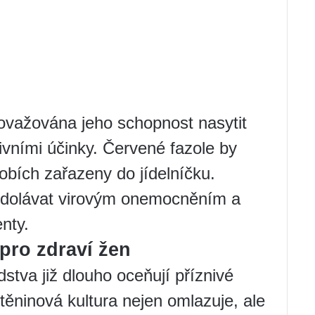
ovažována jeho schopnost nasytit
ivními účinky. Červené fazole by
obích zařazeny do jídelníčku.
odolávat virovým onemocněním a
nty.
pro zdraví žen
dstva již dlouho oceňují příznivé
štěninová kultura nejen omlazuje, ale