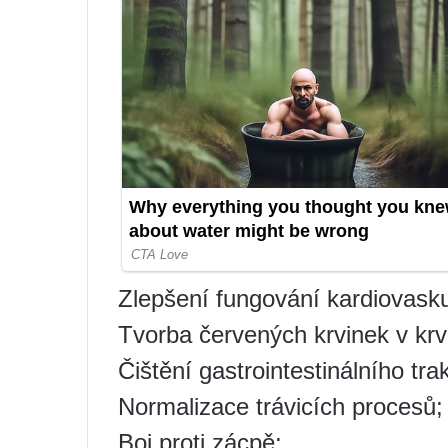
Zlepšení fungování kardiovask
Tvorba červených krvinek v krv
Čištění gastrointestinálního tra
Normalizace trávicích procesů;
Boj proti zácpě;