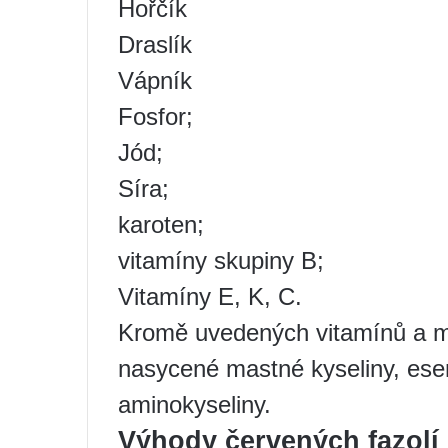
Hořčík
Draslík
Vápník
Fosfor;
Jód;
Síra;
karoten;
vitamíny skupiny B;
Vitamíny E, K, C.
Kromě uvedených vitamínů a mi
nasycené mastné kyseliny, esen
aminokyseliny.
Výhody červených fazolí 