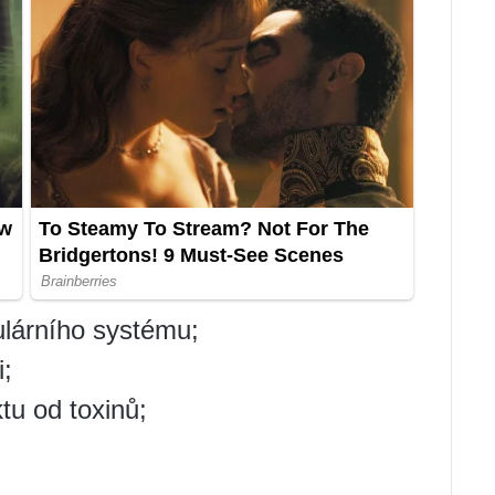
ulárního systému;
i;
ktu od toxinů;