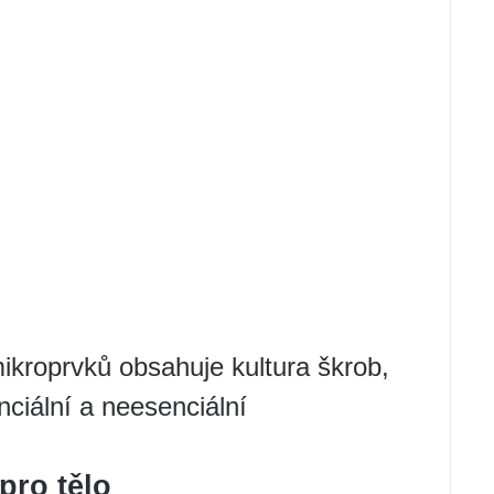
kroprvků obsahuje kultura škrob,
ciální a neesenciální
pro tělo