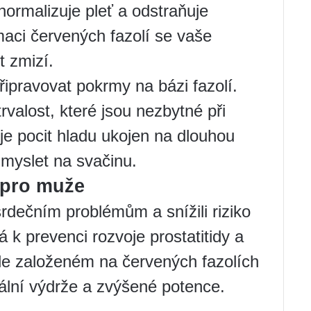
normalizuje pleť a odstraňuje
ci červených fazolí se vaše
t zmizí.
připravovat pokrmy na bázi fazolí.
rvalost, které jsou nezbytné při
e je pocit hladu ukojen na dlouhou
myslet na svačinu.
 pro muže
 srdečním problémům a snížili riziko
á k prevenci rozvoje prostatitidy a
le založeném na červených fazolích
ální výdrže a zvýšené potence.