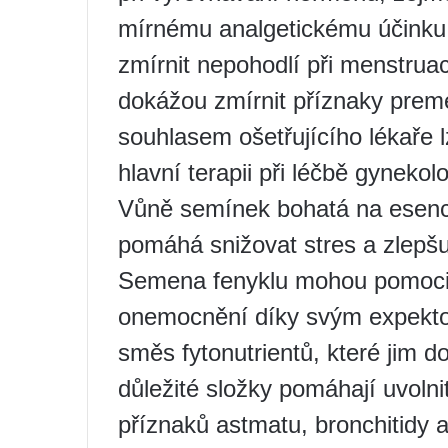
mírnému analgetickému účinku 
zmírnit nepohodlí při menstrua
dokážou zmírnit příznaky prem
souhlasem ošetřujícího lékaře l
hlavní terapii při léčbě gynek
Vůně semínek bohatá na esenciá
pomáhá snižovat stres a zlepšu
Semena fenyklu mohou pomoci z
onemocnění díky svým expekto
směs fytonutrientů, které jim do
důležité složky pomáhají uvoln
příznaků astmatu, bronchitidy 