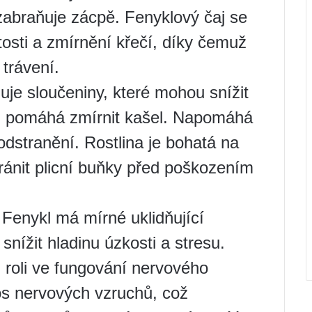
 zabraňuje zácpě. Fenyklový čaj se
tosti a zmírnění křečí, díky čemuž
trávení.
je sloučeniny, které mohou snížit
ž pomáhá zmírnit kašel. Napomáhá
odstranění. Rostlina je bohatá na
hránit plicní buňky před poškozením
Fenykl má mírné uklidňující
snížit hladinu úzkosti a stresu.
u roli ve fungování nervového
s nervových vzruchů, což