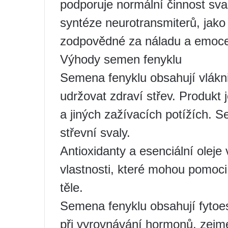
podporuje normální činnost sval
syntéze neurotransmiterů, jako 
zodpovědné za náladu a emoc
Výhody semen fenyklu
Semena fenyklu obsahují vlákni
udržovat zdraví střev. Produkt 
a jiných zažívacích potížích. 
střevní svaly.
Antioxidanty a esenciální oleje
vlastnosti, které mohou pomoci
těle.
Semena fenyklu obsahují fytoe
při vyrovnávání hormonů, zej