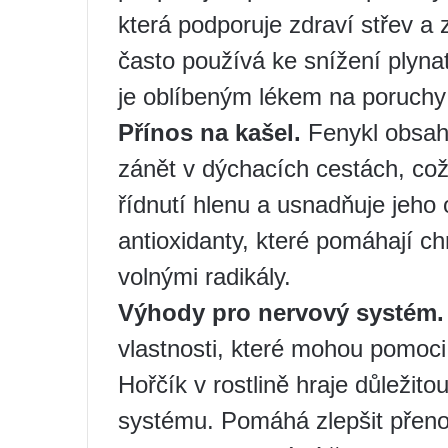
která podporuje zdraví střev a
často používá ke snížení plyna
je oblíbeným lékem na poruchy 
Přínos na kašel.
Fenykl obsahu
zánět v dýchacích cestách, co
řídnutí hlenu a usnadňuje jeho 
antioxidanty, které pomáhají c
volnými radikály.
Výhody pro nervový systém.
vlastnosti, které mohou pomoci 
Hořčík v rostlině hraje důležito
systému. Pomáhá zlepšit přeno