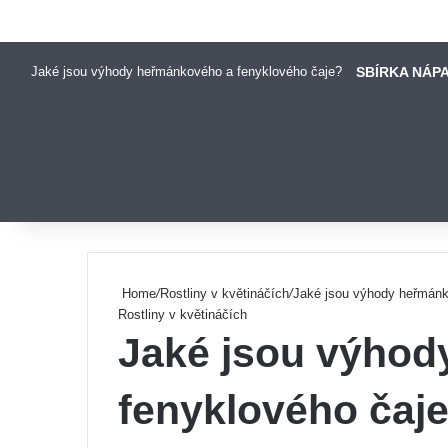
Jaké jsou výhody heřmánkového a fenyklového čaje?
SBÍRKA NÁP
Pinterest
Home
/
Rostliny v květináčích
/
Jaké jsou výhody heřmánk
Rostliny v květináčích
Jaké jsou výhod
fenyklového čaj