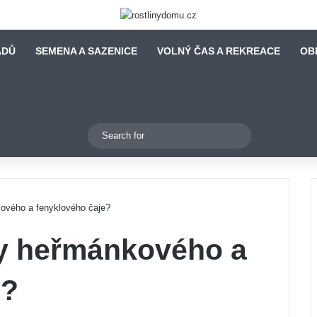
ADŮ
SEMENA A SAZENICE
VOLNÝ ČAS A REKREACE
OB
Switch skin
Search
for
ového a fenyklového čaje?
y heřmánkového a
e?