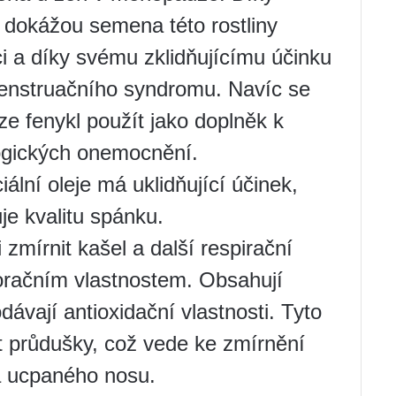
dokážou semena této rostliny
ci a díky svému zklidňujícímu účinku
enstruačního syndromu. Navíc se
ze fenykl použít jako doplněk k
ologických onemocnění.
lní oleje má uklidňující účinek,
je kvalitu spánku.
mírnit kašel a další respirační
račním vlastnostem. Obsahují
dávají antioxidační vlastnosti. Tyto
it průdušky, což vede ke zmírnění
a ucpaného nosu.