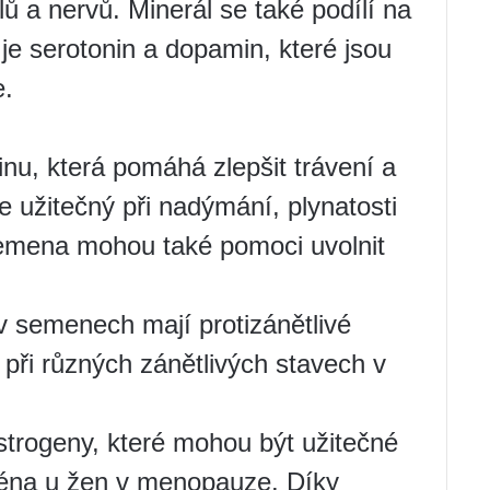
ů a nervů. Minerál se také podílí na
je serotonin a dopamin, které jsou
e.
nu, která pomáhá zlepšit trávení a
je užitečný při nadýmání, plynatosti
Semena mohou také pomoci uvolnit
 v semenech mají protizánětlivé
 při různých zánětlivých stavech v
strogeny, které mohou být užitečné
ména u žen v menopauze. Díky