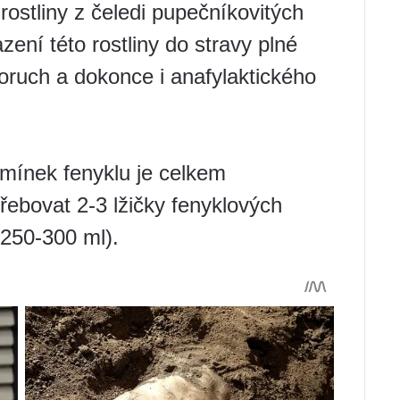
 rostliny z čeledi pupečníkovitých
azení této rostliny do stravy plné
poruch a dokonce i anafylaktického
mínek fenyklu je celkem
ebovat 2-3 lžičky fenyklových
(250-300 ml).