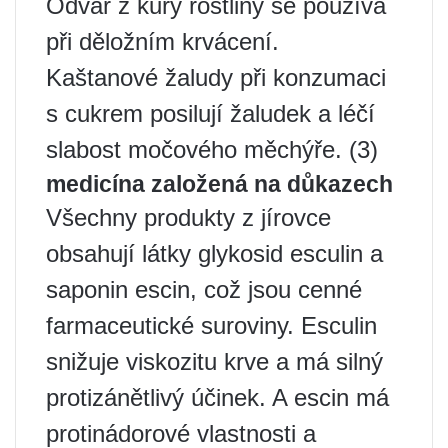
Odvar z kůry rostliny se používá
při děložním krvácení.
Kaštanové žaludy při konzumaci
s cukrem posilují žaludek a léčí
slabost močového měchýře. (3)
medicína založená na důkazech
Všechny produkty z jírovce
obsahují látky glykosid esculin a
saponin escin, což jsou cenné
farmaceutické suroviny. Esculin
snižuje viskozitu krve a má silný
protizánětlivý účinek. A escin má
protinádorové vlastnosti a