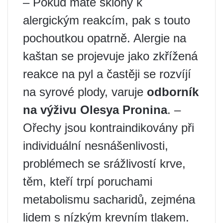
– Pokud máte sklony k
alergickým reakcím, pak s touto
pochoutkou opatrně. Alergie na
kaštan se projevuje jako zkřížená
reakce na pyl a častěji se rozvíjí
na syrové plody, varuje
odborník
na výživu Olesya Pronina
. –
Ořechy jsou kontraindikovány při
individuální nesnášenlivosti,
problémech se srážlivostí krve,
těm, kteří trpí poruchami
metabolismu sacharidů, zejména
lidem s nízkým krevním tlakem.