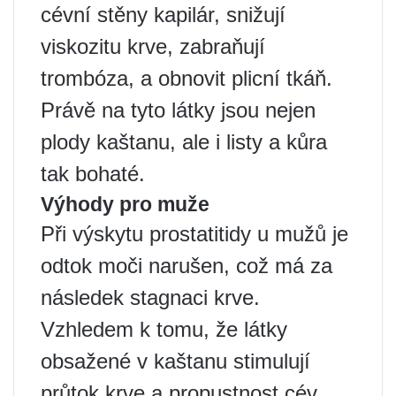
cévní stěny kapilár, snižují
viskozitu krve, zabraňují
trombóza, a obnovit plicní tkáň.
Právě na tyto látky jsou nejen
plody kaštanu, ale i listy a kůra
tak bohaté.
Výhody pro muže
Při výskytu prostatitidy u mužů je
odtok moči narušen, což má za
následek stagnaci krve.
Vzhledem k tomu, že látky
obsažené v kaštanu stimulují
průtok krve a propustnost cév,