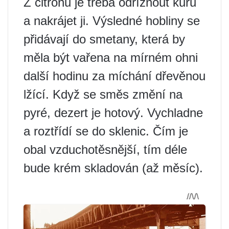
Z citronu je třeba odříznout kůru
a nakrájet ji. Výsledné hobliny se
přidávají do smetany, která by
měla být vařena na mírném ohni
další hodinu za míchání dřevěnou
lžící. Když se směs změní na
pyré, dezert je hotový. Vychladne
a roztřídí se do sklenic. Čím je
obal vzduchotěsnější, tím déle
bude krém skladován (až měsíc).