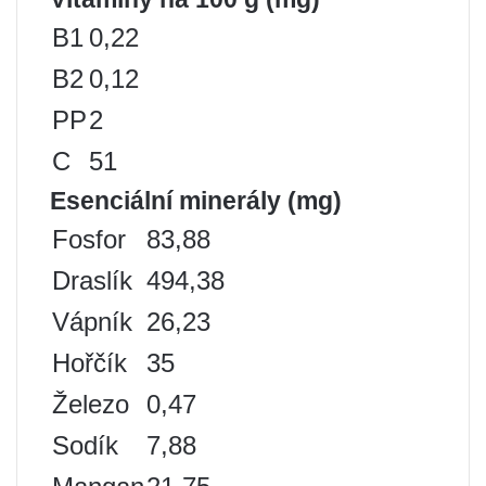
B1
0,22
B2
0,12
PP
2
C
51
Esenciální minerály (mg)
Fosfor
83,88
Draslík
494,38
Vápník
26,23
Hořčík
35
Železo
0,47
Sodík
7,88