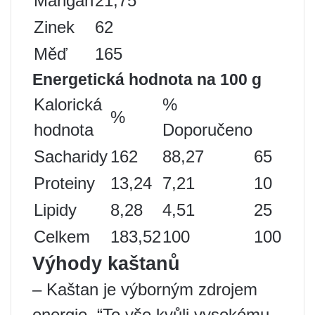
Mangan
21,75
Zinek
62
Měď
165
Energetická hodnota na 100 g
Kalorická
%
%
hodnota
Doporučeno
Sacharidy
162
88,27
65
Proteiny
13,24
7,21
10
Lipidy
8,28
4,51
25
Celkem
183,52
100
100
Výhody kaštanů
– Kaštan je výborným zdrojem
energie. “To vše kvůli vysokému