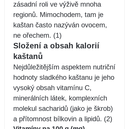
zásadní roli ve výživě mnoha
regionů. Mimochodem, tam je
kaštan často nazýván ovocem,
ne ořechem. (1)
Složení a obsah kalorií
kaštanů
Nejdůležitějším aspektem nutriční
hodnoty sladkého kaštanu je jeho
vysoký obsah vitamínu C,
minerálních látek, komplexních
molekul sacharidů (jako je škrob)
a přítomnost bílkovin a lipidů. (2)
Vitamíny na 100 g (mg)