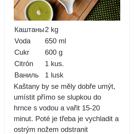
Каштаны
2 kg
Voda
650 ml
Cukr
600 g
Citrón
1 kus.
Ваниль
1 lusk
Kaštany by se měly dobře umýt,
umístit přímo se slupkou do
hrnce s vodou a vařit 15-20
minut. Poté je třeba je vychladit a
ostrým nožem odstranit