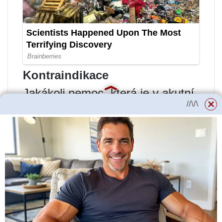
Kontraindikace
Jakákoli nemoc, která je v akutní
fázi; Těhotenství; Akutní infekce;
Alergie během jejich projevu;
Zlomeniny ve fázi hojení;
Tuberkulóza; Epilepsie; zhoubné
nádory; Duševní poruchy.
Výsledky léčby
Již po několika sezeních pocítíte