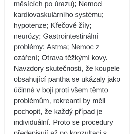
měsících po úrazu); Nemoci
kardiovaskulárního systému;
hypotenze; Křečové žíly;
neurózy; Gastrointestinální
problémy; Astma; Nemoc z
ozáření; Otrava těžkými kovy.
Navzdory skutečnosti, že koupele
obsahující pantha se ukázaly jako
účinné v boji proti všem těmto
problémům, rekreanti by měli
pochopit, že každý případ je
individuální. Proto se procedury
předepisují až po konzultaci s