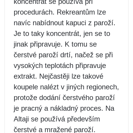
koncentrát se používá při
procedurách. Rekreantům lze
navíc nabídnout kapuci z paroží.
Je to taky koncentrát, jen se to
jinak připravuje. K tomu se
čerstvé paroží drtí, načež se při
vysokých teplotách připravuje
extrakt. Nejčastěji lze takové
koupele nalézt v jiných regionech,
protože dodání čerstvého paroží
je pracný a nákladný proces. Na
Altaji se používá především
čerstvé a mražené paroží.