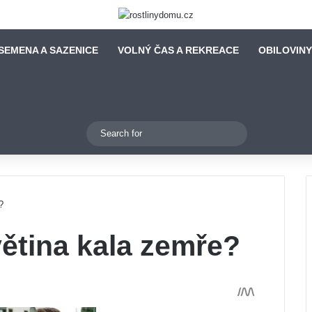
SEMENA A SAZENICE
VOLNÝ ČAS A REKREACE
OBILOVINY
Switch skin
Search
for
?
větina kala zemře?