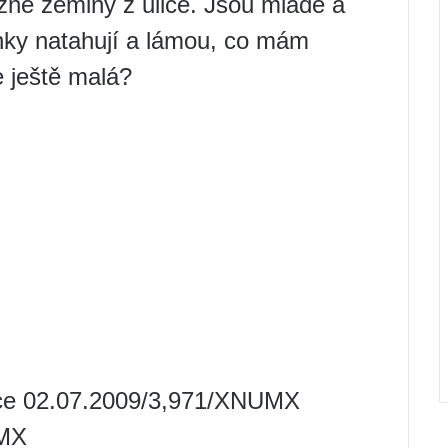
ěžné zeminy z ulice. Jsou mladé a
onky natahují a lámou, co mám
je ještě malá?
ace 02.07.2009/3,971/XNUMX
UMX