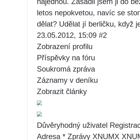
najednou. Zasadil jsem ji do b
letos nepokvetou, navíc se st
dělat? Udělat jí berličku, když 
23.05.2012, 15:09 #2
Zobrazení profilu
Příspěvky na fóru
Soukromá zpráva
Záznamy v deníku
Zobrazit články
Důvěryhodný uživatel Registr
Adresa * Zprávy XNUMX XN