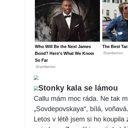
Stonky kala se lámou
Callu mám moc ráda. Ne tak m
„Sovdepovskaya“, bílá, voňavá.
Letos v létě jsem si ho koupila z