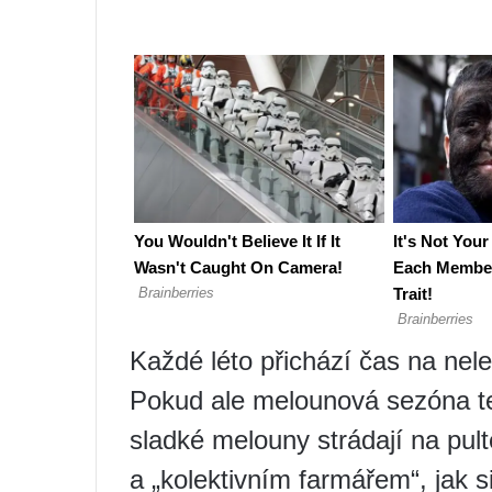
Každé léto přichází čas na ne
Pokud ale melounová sezóna te
sladké melouny strádají na pult
a „kolektivním farmářem“, jak si