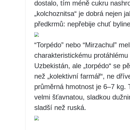
dostalo, tím méně cukru nashr
„kolchoznitsa“ je dobrá nejen ja
předkrmů: nepřebije chuť bylin
“Torpédo” nebo “Mirzachul” me
charakteristickému protáhlému
Uzbekistán, ale „torpédo“ se p
než „kolektivní farmář“, ne dří
průměrná hmotnost je 6–7 kg.
velmi šťavnatou, sladkou dužni
sladší než ruská.