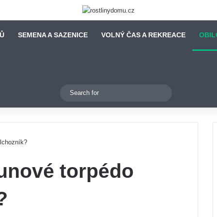
DŮ
SEMENA A SAZENICE
VOLNÝ ČAS A REKREACE
OBIL
Switch skin
Search
for
olchozník?
ounové torpédo
?