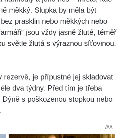
edně měkký. Slupka by měla být
, bez prasklin nebo měkkých nebo
farmáři“ jsou vždy jasně žluté, téměř
u světle žlutá s výraznou síťovinou.
 rezervě, je přípustné jej skladovat
déle dva týdny. Před tím je třeba
t. Dýně s poškozenou stopkou nebo
.