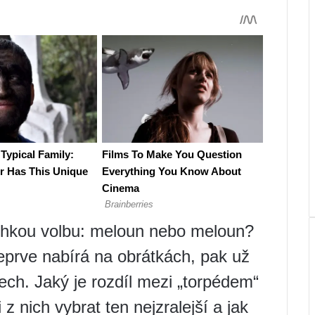
lehkou volbu: meloun nebo meloun?
prve nabírá na obrátkách, pak už
ech. Jaký je rozdíl mezi „torpédem“
 z nich vybrat ten nejzralejší a jak