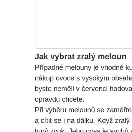
Jak vybrat zralý meloun
Případné melouny je vhodné ku
nákup ovoce s vysokým obsahe
byste neměli v červenci hodova
opravdu chcete.
Při výběru melounů se zaměřte 
a cítit se i na dálku. Když zral
tupý zvuk. Jeho ocas je suchý 