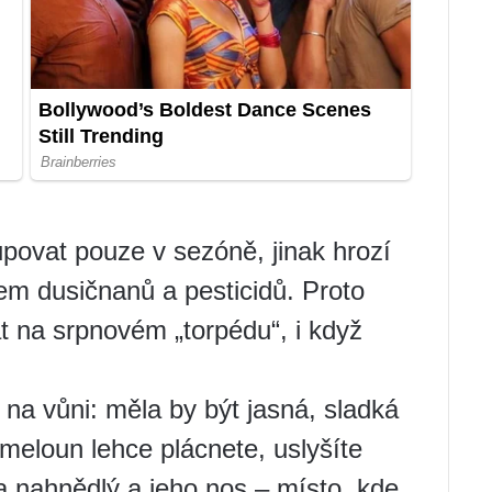
povat pouze v sezóně, jinak hrozí
m dusičnanů a pesticidů. Proto
t na srpnovém „torpédu“, i když
na vůni: měla by být jasná, sladká
ý meloun lehce plácnete, uslyšíte
a nahnědlý a jeho nos – místo, kde