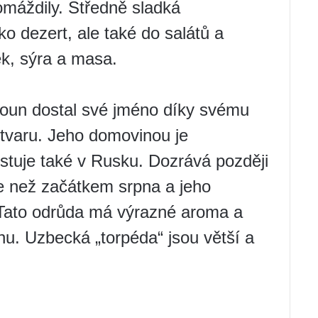
omáždily. Středně sladká
ko dezert, ale také do salátů a
ek, sýra a masa.
loun dostal své jméno díky svému
 tvaru. Jeho domovinou je
ěstuje také v Rusku. Dozrává později
ve než začátkem srpna a jeho
 Tato odrůda má výrazné aroma a
nu. Uzbecká „torpéda“ jsou větší a