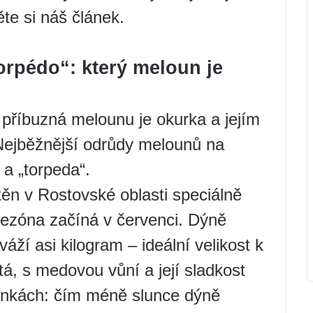
ěte si náš článek.
torpédo“: který meloun je
 příbuzná melounu je okurka a jejím
Nejběžnější odrůdy melounů na
 a „torpeda“.
těn v Rostovské oblasti speciálně
 sezóna začíná v červenci. Dýně
váží asi kilogram – ideální velikost k
tá, s medovou vůní a její sladkost
ínkách: čím méně slunce dýně