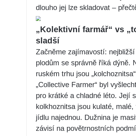
dlouho jej lze skladovat – přečt
„Kolektivní farmář“ vs „
sladší
Začněme zajímavostí: nejbližší
plodům se správně říká dýně. 
ruském trhu jsou „kolchoznitsa“
„Collective Farmer“ byl vyšlech
pro krátké a chladné léto. Její
kolkhoznitsa jsou kulaté, malé, 
jídlu najednou. Dužnina je masi
závisí na povětrnostních podm