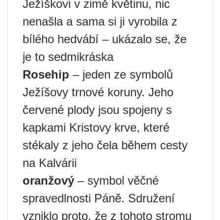
Ježíškovi v zimě květinu, nic
nenašla a sama si ji vyrobila z
bílého hedvábí – ukázalo se, že
je to sedmikráska
Rosehip
– jeden ze symbolů
Ježíšovy trnové koruny. Jeho
červené plody jsou spojeny s
kapkami Kristovy krve, které
stékaly z jeho čela během cesty
na Kalvárii
oranžový
– symbol věčné
spravedlnosti Páně. Sdružení
vzniklo proto, že z tohoto stromu