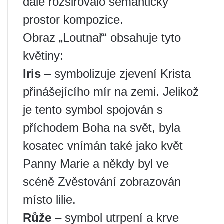
dále rozšiřovalo sémantický
prostor kompozice.
Obraz „Loutnař“ obsahuje tyto
květiny:
Iris
– symbolizuje zjevení Krista
přinášejícího mír na zemi. Jelikož
je tento symbol spojován s
příchodem Boha na svět, byla
kosatec vnímán také jako květ
Panny Marie a někdy byl ve
scéně Zvěstování zobrazován
místo lilie.
Růže
– symbol utrpení a krve