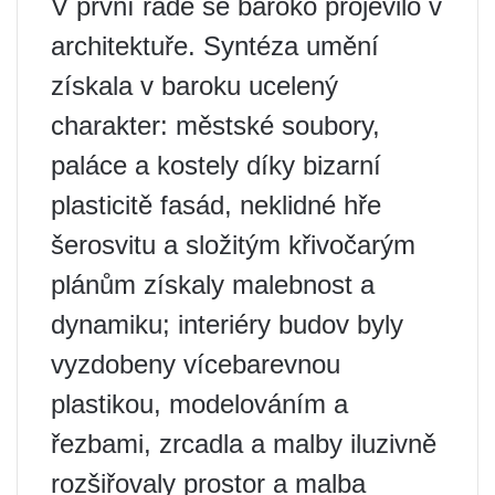
V první řadě se baroko projevilo v
architektuře. Syntéza umění
získala v baroku ucelený
charakter: městské soubory,
paláce a kostely díky bizarní
plasticitě fasád, neklidné hře
šerosvitu a složitým křivočarým
plánům získaly malebnost a
dynamiku; interiéry budov byly
vyzdobeny vícebarevnou
plastikou, modelováním a
řezbami, zrcadla a malby iluzivně
rozšiřovaly prostor a malba