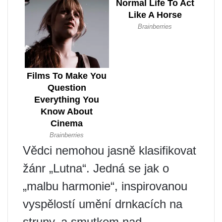
Vědci nemohou jasně klasifikovat
žánr „Lutna“. Jedná se jak o
„malbu harmonie“, inspirovanou
vyspělostí umění drnkacích na
struny, a smutkem nad