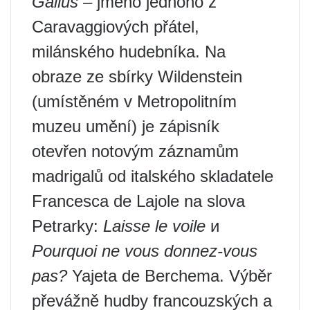
Gallus
– jméno jednoho z
Caravaggiových přátel,
milánského hudebníka. Na
obraze ze sbírky Wildenstein
(umístěném v Metropolitním
muzeu umění) je zápisník
otevřen notovým záznamům
madrigalů od italského skladatele
Francesca de Lajole na slova
Petrarky:
Laisse le voile
и
Pourquoi ne vous donnez-vous
pas?
Yajeta de Berchema. Výběr
převážně hudby francouzských a