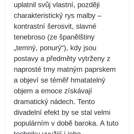
uplatnil svůj vlastní, později
charakteristický rys malby –
kontrastní šerosvit, slavné
tenebroso (ze španělštiny
„temný, ponurý“), kdy jsou
postavy a předměty vytrženy z
naprosté tmy matným paprskem
a objeví se téměř hmatatelný
objem a emoce získávají
dramatický nádech. Tento
divadelní efekt by se stal velmi
populárním v době baroka. A tuto
techniku ​​využijí i jeho