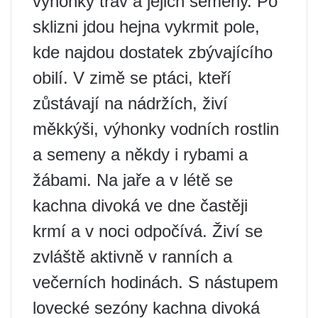
výhonky trav a jejich semeny. Po
sklizni jdou hejna vykrmit pole,
kde najdou dostatek zbývajícího
obilí. V zimě se ptáci, kteří
zůstávají na nádržích, živí
měkkýši, výhonky vodních rostlin
a semeny a někdy i rybami a
žábami. Na jaře a v létě se
kachna divoká ve dne častěji
krmí a v noci odpočívá. Živí se
zvláště aktivně v ranních a
večerních hodinách. S nástupem
lovecké sezóny kachna divoká