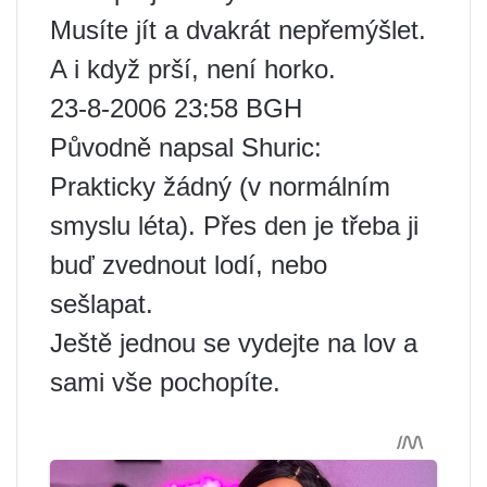
Musíte jít a dvakrát nepřemýšlet.
A i když prší, není horko.
23-8-2006 23:58 BGH
Původně napsal Shuric:
Prakticky žádný (v normálním
smyslu léta). Přes den je třeba ji
buď zvednout lodí, nebo
sešlapat.
Ještě jednou se vydejte na lov a
sami vše pochopíte.