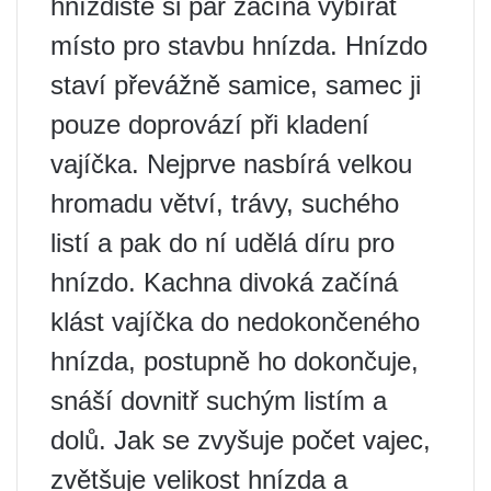
hnízdiště si pár začíná vybírat
místo pro stavbu hnízda. Hnízdo
staví převážně samice, samec ji
pouze doprovází při kladení
vajíčka. Nejprve nasbírá velkou
hromadu větví, trávy, suchého
listí a pak do ní udělá díru pro
hnízdo. Kachna divoká začíná
klást vajíčka do nedokončeného
hnízda, postupně ho dokončuje,
snáší dovnitř suchým listím a
dolů. Jak se zvyšuje počet vajec,
zvětšuje velikost hnízda a