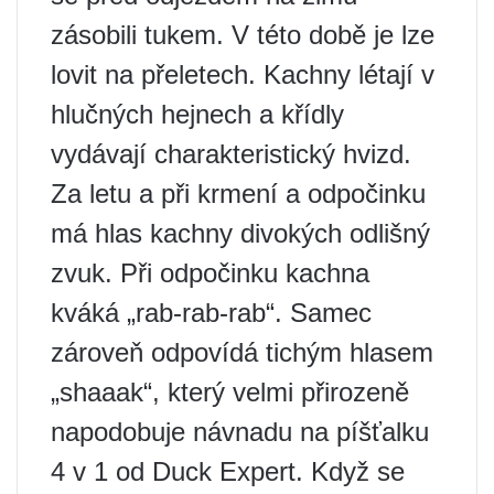
zásobili tukem. V této době je lze
lovit na přeletech. Kachny létají v
hlučných hejnech a křídly
vydávají charakteristický hvizd.
Za letu a při krmení a odpočinku
má hlas kachny divokých odlišný
zvuk. Při odpočinku kachna
kváká „rab-rab-rab“. Samec
zároveň odpovídá tichým hlasem
„shaaak“, který velmi přirozeně
napodobuje návnadu na píšťalku
4 v 1 od Duck Expert. Když se