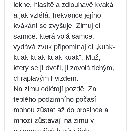
lekne, hlasitě a zdlouhavě kváká
a jak vzlétá, frekvence jejího
kvákání se zvyšuje. Zimující
samice, která volá samce,
vydává zvuk připomínající „kuak-
kuak-kuak-kuak-kuak“. Muž,
který se jí dvoří, ji zavolá tichým,
chraplavým hvizdem.
Na zimu odlétají pozdě. Za
teplého podzimního počasí
mohou zůstat až do prosince a
mnozí zůstávají na zimu v
nezamrzajících nádržích.