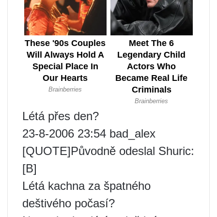
Létá přes den?
23-8-2006 23:54 bad_alex
[QUOTE]Původně odeslal Shuric:
[B]
Létá kachna za špatného
deštivého počasí?