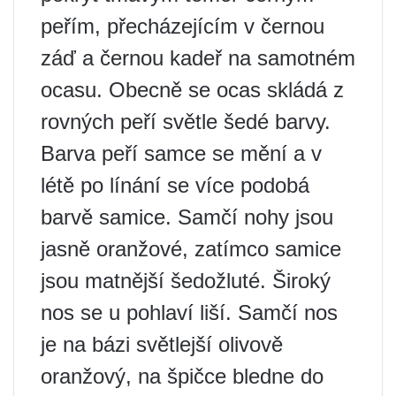
peřím, přecházejícím v černou
záď a černou kadeř na samotném
ocasu. Obecně se ocas skládá z
rovných peří světle šedé barvy.
Barva peří samce se mění a v
létě po línání se více podobá
barvě samice. Samčí nohy jsou
jasně oranžové, zatímco samice
jsou matnější šedožluté. Široký
nos se u pohlaví liší. Samčí nos
je na bázi světlejší olivově
oranžový, na špičce bledne do