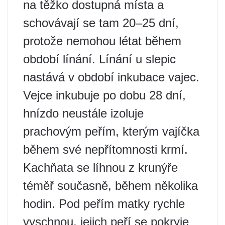
na těžko dostupná místa a
schovávají se tam 20–25 dní,
protože nemohou létat během
období línání. Línání u slepic
nastává v období inkubace vajec.
Vejce inkubuje po dobu 28 dní,
hnízdo neustále izoluje
prachovým peřím, kterým vajíčka
během své nepřítomnosti krmí.
Kachňata se líhnou z krunýře
téměř současně, během několika
hodin. Pod peřím matky rychle
vyschnou, jejich peří se pokryje