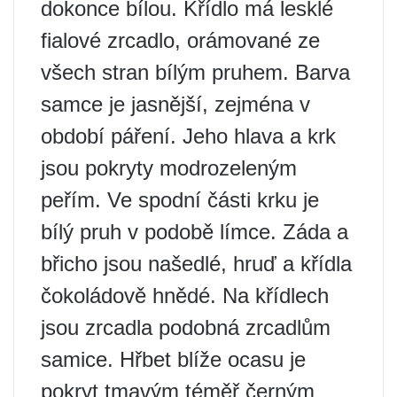
dokonce bílou. Křídlo má lesklé
fialové zrcadlo, orámované ze
všech stran bílým pruhem. Barva
samce je jasnější, zejména v
období páření. Jeho hlava a krk
jsou pokryty modrozeleným
peřím. Ve spodní části krku je
bílý pruh v podobě límce. Záda a
břicho jsou našedlé, hruď a křídla
čokoládově hnědé. Na křídlech
jsou zrcadla podobná zrcadlům
samice. Hřbet blíže ocasu je
pokryt tmavým téměř černým