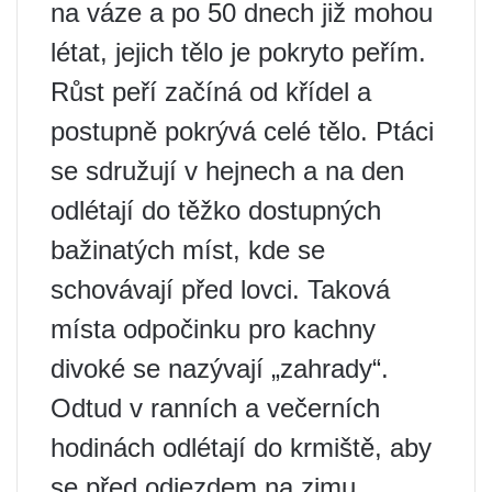
na váze a po 50 dnech již mohou
létat, jejich tělo je pokryto peřím.
Růst peří začíná od křídel a
postupně pokrývá celé tělo. Ptáci
se sdružují v hejnech a na den
odlétají do těžko dostupných
bažinatých míst, kde se
schovávají před lovci. Taková
místa odpočinku pro kachny
divoké se nazývají „zahrady“.
Odtud v ranních a večerních
hodinách odlétají do krmiště, aby
se před odjezdem na zimu