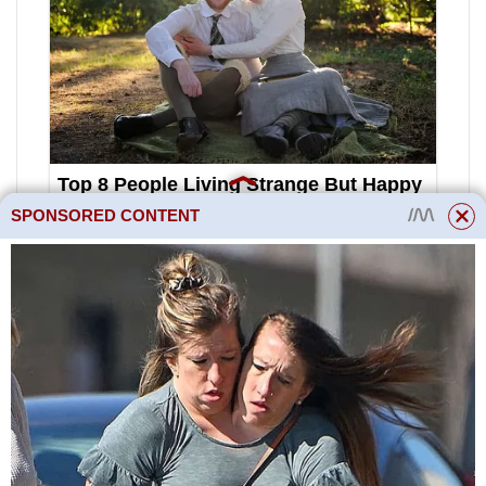
SPONSORED CONTENT
24-8-2006 00:39 aab
1.Kachny létají v dešti. Vítr a
déšť na malých vodních
plochách, v zátokách, kde sedí
kachny, jsou dokonce dobré –
poryvy větru pohybují rákosím,