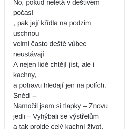
No, pokud nelétá v deštivém
počasí
, pak její křídla na podzim
uschnou
velmi často deště vůbec
neustávají
A nejen lidé chtějí jíst, ale i
kachny,
a potravu hledají jen na polích.
Snědl –
Namočil jsem si tlapky – Znovu
jedli – Vyhýbali se výstřelům
a tak projde celý kachní život.