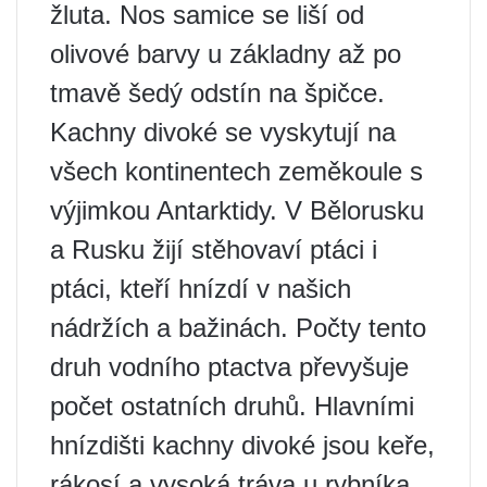
žluta. Nos samice se liší od
olivové barvy u základny až po
tmavě šedý odstín na špičce.
Kachny divoké se vyskytují na
všech kontinentech zeměkoule s
výjimkou Antarktidy. V Bělorusku
a Rusku žijí stěhovaví ptáci i
ptáci, kteří hnízdí v našich
nádržích a bažinách. Počty tento
druh vodního ptactva převyšuje
počet ostatních druhů. Hlavními
hnízdišti kachny divoké jsou keře,
rákosí a vysoká tráva u rybníka.