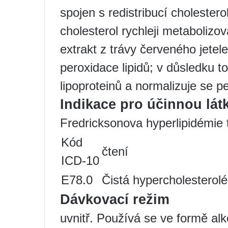
spojen s redistribucí cholestero
cholesterol rychleji metabolizo
extrakt z trávy červeného jetel
peroxidace lipidů; v důsledku t
lipoproteinů a normalizuje se p
Indikace pro účinnou l
Fredricksonova hyperlipidémie t
Kód
čtení
ICD-10
E78.0
Čistá hypercholesterol
Dávkovací režim
uvnitř. Používá se ve formě alk