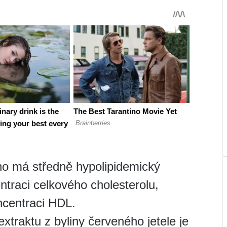
ého má středně hypolipidemický
traci celkového cholesterolu,
ncentraci HDL.
traktu z byliny červeného jetele je