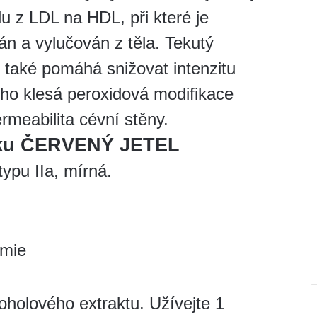
lu z LDL na HDL, při které je
ván a vylučován z těla. Tekutý
e také pomáhá snižovat intenzitu
oho klesá peroxidová modifikace
ermeabilita cévní stěny.
átku ČERVENÝ JETEL
ypu IIa, mírná.
émie
oholového extraktu. Užívejte 1