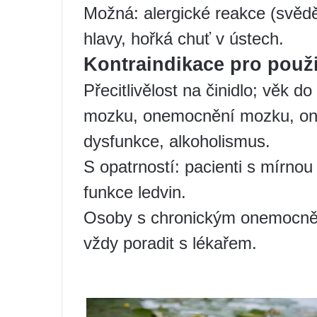
Možná: alergické reakce (svědě
hlavy, hořká chuť v ústech.
Kontraindikace pro použi
Přecitlivělost na činidlo; věk d
mozku, onemocnění mozku, onem
dysfunkce, alkoholismus.
S opatrností: pacienti s mírno
funkce ledvin.
Osoby s chronickým onemocněn
vždy poradit s lékařem.