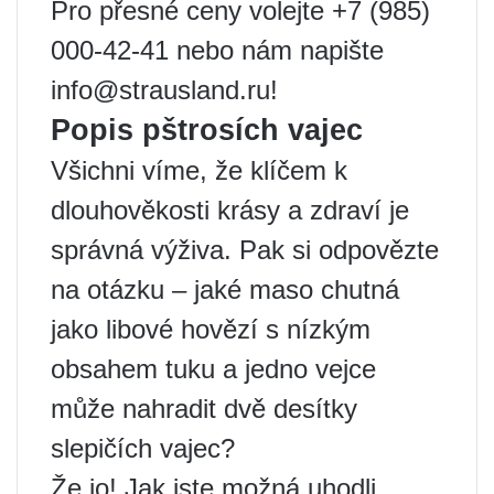
Pro přesné ceny volejte +7 (985)
000-42-41 nebo nám napište
info@strausland.ru!
Popis pštrosích vajec
Všichni víme, že klíčem k
dlouhověkosti krásy a zdraví je
správná výživa. Pak si odpovězte
na otázku – jaké maso chutná
jako libové hovězí s nízkým
obsahem tuku a jedno vejce
může nahradit dvě desítky
slepičích vajec?
Že jo! Jak jste možná uhodli,