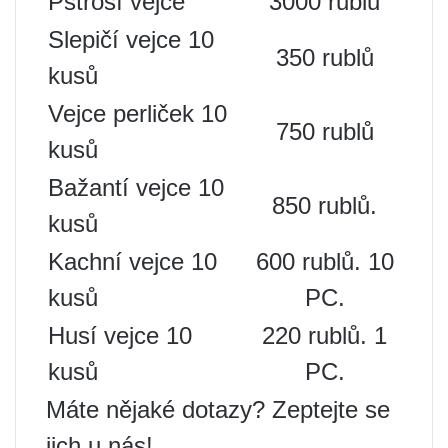
Pštrosí vejce
3000 rublů
Slepičí vejce 10
350 rublů
kusů
Vejce perliček 10
750 rublů
kusů
Bažantí vejce 10
850 rublů.
kusů
Kachní vejce 10
600 rublů. 10
kusů
PC.
Husí vejce 10
220 rublů. 1
kusů
PC.
Máte nějaké dotazy? Zeptejte se
jich u nás!