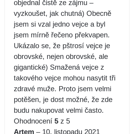
objednal čistě ze zájmu –
vyzkoušet, jak chutná) Obecně
jsem si vzal jedno vejce a byl
jsem mírně řečeno překvapen.
Ukázalo se, že pštrosí vejce je
obrovské, nejen obrovské, ale
gigantické) Smažená vejce z
takového vejce mohou nasytit tři
zdravé muže. Proto jsem velmi
potěšen, je dost možné, že zde
budu nakupovat velmi často.
Ohodnocení
5
z 5
Artem
– 10. listopadu 2021