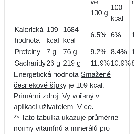
ve
100
100 g
kcal
Kalorická
109
1684
6.5%
6%
hodnota
kcal
kcal
Proteiny
7 g
76 g
9.2%
8.4%
Sacharidy
26 g
219 g
11.9%
10.9%
Energetická hodnota
Smažené
česnekové šípky
je 109 kcal.
Primární zdroj: Vytvořený v
aplikaci uživatelem. Více.
** Tato tabulka ukazuje průměrné
normy vitamínů a minerálů pro