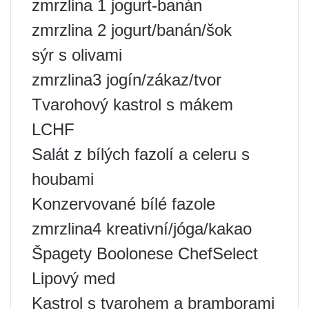
zmrzlina 1 jogurt-banán
zmrzlina 2 jogurt/banán/šok
sýr s olivami
zmrzlina3 jogín/zákaz/tvor
Tvarohový kastrol s mákem
LCHF
Salát z bílých fazolí a celeru s
houbami
Konzervované bílé fazole
zmrzlina4 kreativní/jóga/kakao
Špagety Boolonese ChefSelect
Lipový med
Kastrol s tvarohem a bramborami