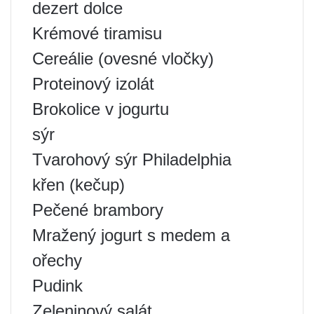
dezert dolce
Krémové tiramisu
Cereálie (ovesné vločky)
Proteinový izolát
Brokolice v jogurtu
sýr
Tvarohový sýr Philadelphia
křen (kečup)
Pečené brambory
Mražený jogurt s medem a
ořechy
Pudink
Zeleninový salát