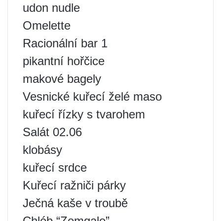
udon nudle
Omelette
Racionální bar 1
pikantní hořčice
makové bagely
Vesnické kuřecí želé maso
kuřecí řízky s tvarohem
Salát 02.06
klobásy
kuřecí srdce
Kuřecí ražniči párky
Ječná kaše v troubě
Chléb “Zemgale”