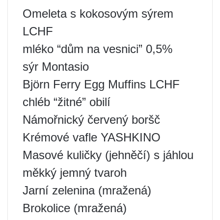
Omeleta s kokosovým sýrem
LCHF
mléko “dům na vesnici” 0,5%
sýr Montasio
Björn Ferry Egg Muffins LCHF
chléb “žitné” obilí
Námořnický červený boršč
Krémové vafle YASHKINO
Masové kuličky (jehněčí) s jáhlou
měkký jemný tvaroh
Jarní zelenina (mražená)
Brokolice (mražená)