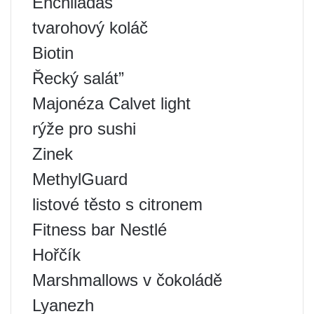
Enchiladas
tvarohový koláč
Biotin
Řecký salát”
Majonéza Calvet light
rýže pro sushi
Zinek
MethylGuard
listové těsto s citronem
Fitness bar Nestlé
Hořčík
Marshmallows v čokoládě
Lyanezh