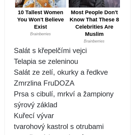
Salát s křepelčími vejci
Telapia se zeleninou
Salát ze zelí, okurky a ředkve
Zmrzlina FruDOZA
Prsa s cibulí, mrkví a žampiony
sýrový základ
Kuřecí vývar
tvarohový kastrol s otrubami