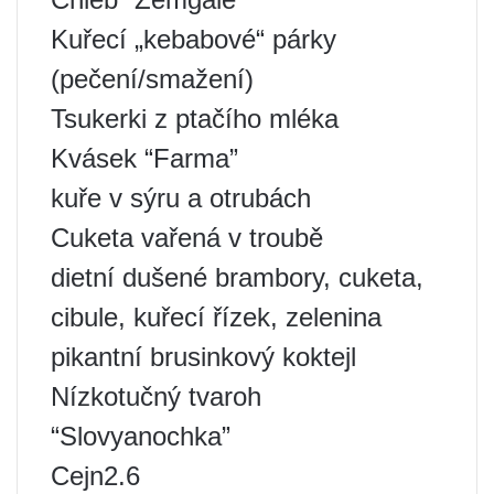
Kuřecí „kebabové“ párky
(pečení/smažení)
Tsukerki z ptačího mléka
Kvásek “Farma”
kuře v sýru a otrubách
Cuketa vařená v troubě
dietní dušené brambory, cuketa,
cibule, kuřecí řízek, zelenina
pikantní brusinkový koktejl
Nízkotučný tvaroh
“Slovyanochka”
Cejn2.6