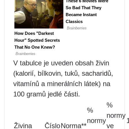
V tabulce je uveden obsah živin
(kalorií, bílkovin, tuků, sacharidů,
vitamínů a minerálních látek) na
100 gramů jedlé části.
%
%
normy
normy
Živina
Číslo
Norma**
ve