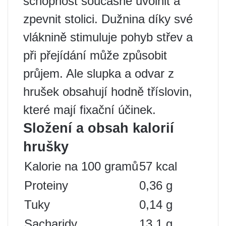
schopnost současně uvolnit a
zpevnit stolici. Dužnina díky své
vláknině stimuluje pohyb střev a
při přejídání může způsobit
průjem. Ale slupka a odvar z
hrušek obsahují hodně tříslovin,
které mají fixační účinek.
Složení a obsah kalorií
hrušky
Kalorie na 100 gramů
57 kcal
Proteiny
0,36 g
Tuky
0,14 g
Sacharidy
13,1 g