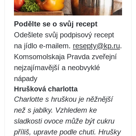
Podělte se o svůj recept
Odešlete svůj podpisový recept
na jídlo e-mailem.
resepty@kp.ru
.
Komsomolskaja Pravda zveřejní
nejzajímavější a neobvyklé
nápady
Hrušková charlotta
Charlotte s hruškou je něžnější
než s jablky. Vzhledem ke
sladkosti ovoce může být cukru
příliš, upravte podle chuti. Hrušky