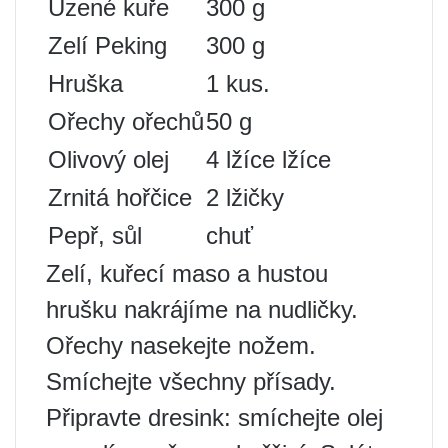
Uzené kuře
300 g
Zelí Peking
300 g
Hruška
1 kus.
Ořechy ořechů
50 g
Olivový olej
4 lžíce lžíce
Zrnitá hořčice
2 lžičky
Pepř, sůl
chuť
Zelí, kuřecí maso a hustou
hrušku nakrájíme na nudličky.
Ořechy nasekejte nožem.
Smíchejte všechny přísady.
Připravte dresink: smíchejte olej