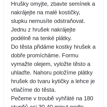
Hrušky omyjte, zbavte semínek a
nakrájejte na malé kostičky,
slupku nemusíte odstraňovat.
Jednu z hrušek nakrájejte
podélně na tenké plátky.
Do těsta přidáme kostky hrušek a
dobře promícháme. Formu
vymažte olejem, vyložte těsto a
uhlaďte. Nahoru položíme plátky
hrušek do tvaru kytičky a lehce je
vtlačíme do těsta.
Pečeme v troubě vyhřáté na 180
stupňů asi 30-40 minut podle