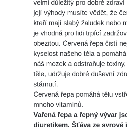
velmi důležitý pro dobré zdraví
její výhody musíte vědět, že čer
kteří mají slabý žaludek nebo 
je vhodná pro lidi trpící zadržov
obezitou. Červená řepa čistí nej
kyselost našeho těla a pomáhá či
náš mozek a odstraňuje toxiny
těle, udržuje dobré duševní zd
stárnutí.
Červená řepa pomáhá tělu vstř
mnoho vitamínů.
Vařená řepa a řepný vývar j
diuretikem. Šťáva ze syrové 