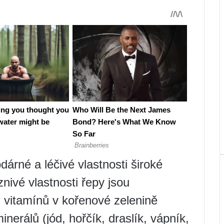
árné a léčivé vlastnosti široké
íznivé vlastnosti řepy jsou
 vitamínů v kořenové zelenině
inerálů (jód, hořčík, draslík, vápník,