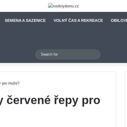
SEMENA A SAZENICE
VOLNÝ ČAS A REKREACE
OBILOV
Switch skin
Search
for
y pro muže?
y červené řepy pro