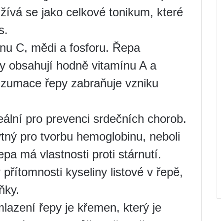
užívá se jako celkové tonikum, které
s.
nu C, mědi a fosforu. Řepa
epy obsahují hodně vitamínu A a
nzumace řepy zabraňuje vzniku
eální pro prevenci srdečních chorob.
ytný pro tvorbu hemoglobinu, neboli
a má vlastnosti proti stárnutí.
y přítomnosti kyseliny listové v řepě,
ňky.
lazení řepy je křemen, který je