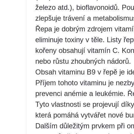
železo atd.), bioflavonoidů. Po
zlepšuje trávení a metabolismu
Řepa je dobrým zdrojem vitamí
eliminuje toxiny v těle. Listy ř
kořeny obsahují vitamín C. Ko
nebo růstu zhoubných nádorů.
Obsah vitaminu B9 v řepě je id
Příjem tohoto vitaminu je nezb
prevenci anémie a leukémie. Řep
Tyto vlastnosti se projevují dík
která pomáhá vytvářet nové bu
Dalším důležitým prvkem při om