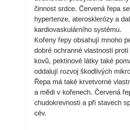
činnost srdce. Červená řepa se
hypertenze, aterosklerózy a d
kardiovaskulárního systému.
Kořeny řepy obsahují mnoho pek
dobré ochranné vlastnosti proti
kovů, pektinové látky také pomá
oddalují rozvoj škodlivých mik
Řepa má také krvetvorné vlast
a mědi v kořenech. Červená ře
chudokrevnosti a při stavech s
cév.