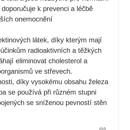
 doporučuje k prevenci a léčbě
alších onemocnění
tinových látek, díky kterým mají
 účinkům radioaktivních a těžkých
hají eliminovat cholesterol a
roorganismů ve střevech.
nosti, díky vysokému obsahu železa
pa se používá při různém stupni
pojených se sníženou pevností stěn