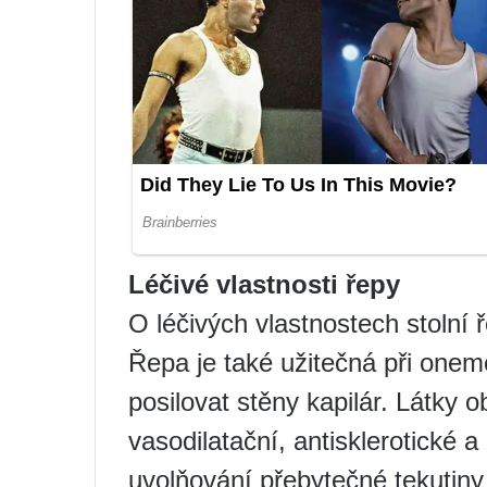
Léčivé vlastnosti řepy
O léčivých vlastnostech stoln
Řepa je také užitečná při one
posilovat stěny kapilár. Látky 
vasodilatační, antisklerotické a 
uvolňování přebytečné tekutiny