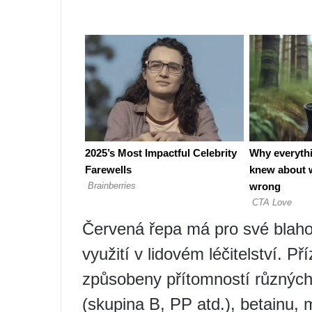
Červená řepa má pro své blahod
využití v lidovém léčitelství. Př
způsobeny přítomností různých
(skupina B, PP atd.), betainu, m