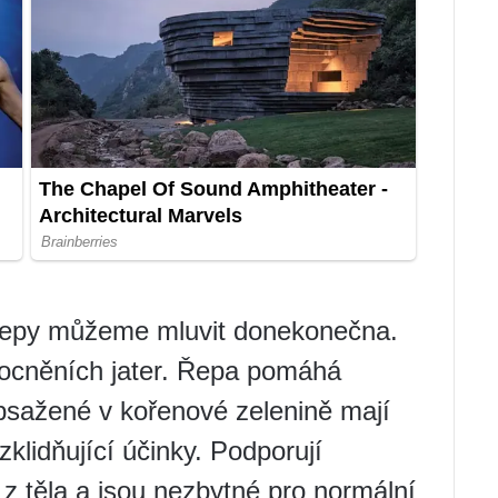
í řepy můžeme mluvit donekonečna.
mocněních jater. Řepa pomáhá
obsažené v kořenové zelenině mají
zklidňující účinky. Podporují
 z těla a jsou nezbytné pro normální