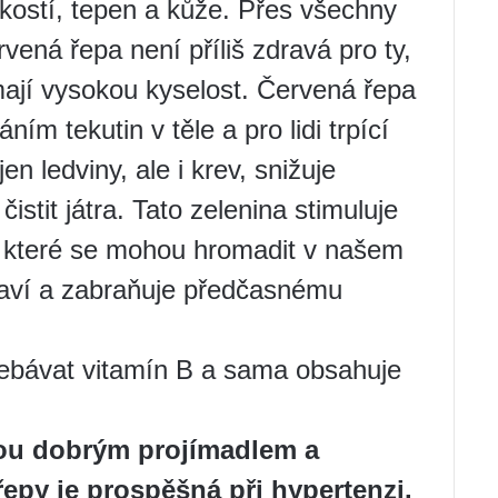
 kostí, tepen a kůže. Přes všechny
vená řepa není příliš zdravá pro ty,
mají vysokou kyselost. Červená řepa
áním tekutin v těle a pro lidi trpící
en ledviny, ale i krev, snižuje
stit játra. Tato zelenina stimuluje
, které se mohou hromadit v našem
raví a zabraňuje předčasnému
ebávat vitamín B a sama obsahuje
sou dobrým projímadlem a
řepy je prospěšná při hypertenzi.