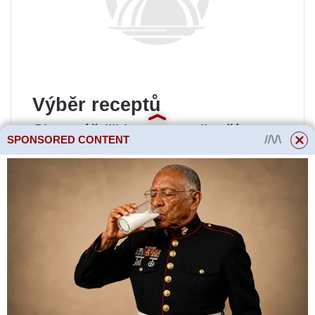
Výběr receptů
Shromáždili jsme ty nejlepší
SPONSORED CONTENT
nápady, abyste si mohli připravit
lahodnou přílohu, dezert nebo
nápoj se špetkou muškátového
oříšku.