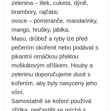
zelenina – lilek, cuketa, dýně,
brambory, rajčata;
ovoce – pomeranče, mandarinky,
mango, hrušky, jablka.
Maso, drůbež a ryby lze před
pečením okořenit nebo podávat s
pikantní omáčkou přelitou
muškátovým oříškem. Houby a
zeleninu doporučujeme dusit s
kořením, aby byly nasyceny jeho
vůní.
Samostatně se koření používá
zřídka, nejčastěji se míchá s