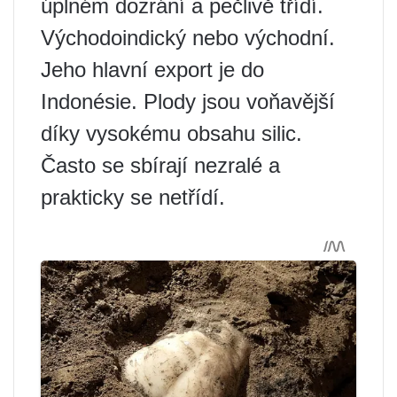
úplném dozrání a pečlivě třídí.
Východoindický nebo východní.
Jeho hlavní export je do
Indonésie. Plody jsou voňavější
díky vysokému obsahu silic.
Často se sbírají nezralé a
prakticky se netřídí.