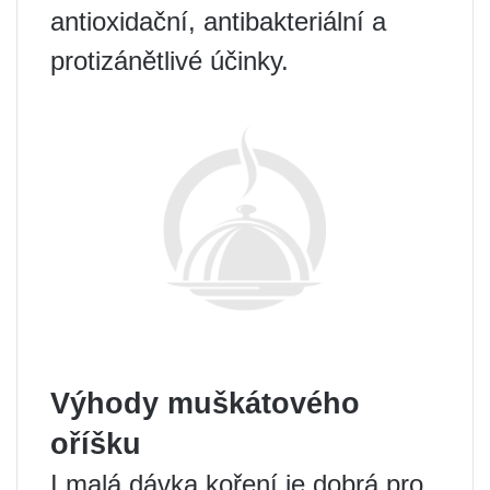
antioxidační, antibakteriální a
protizánětlivé účinky.
Výhody muškátového
oříšku
I malá dávka koření je dobrá pro