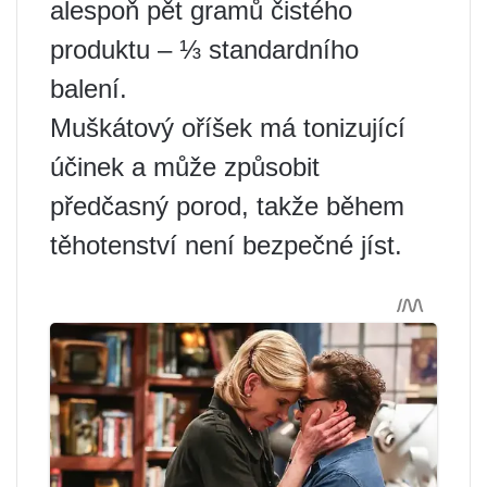
alespoň pět gramů čistého
produktu – ⅓ standardního
balení.
Muškátový oříšek má tonizující
účinek a může způsobit
předčasný porod, takže během
těhotenství není bezpečné jíst.